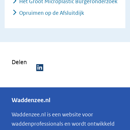
Het Groot Microplastic Burgeronderzoek
Opruimen op de Afsluitdijk
Delen
D
e
l
Waddenzee.nl
e
n
Waddenzee.nl is een website voor
o
waddenprofessionals en wordt ontwikkeld