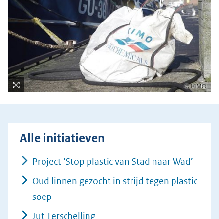
(verwijst
naar
een
andere
website)
Kli
k
vo
or
Alle initiatieven
ee
n
Project ‘Stop plastic van Stad naar Wad’
ve
Oud linnen gezocht in strijd tegen plastic
rg
ro
soep
ti
Jut Terschelling