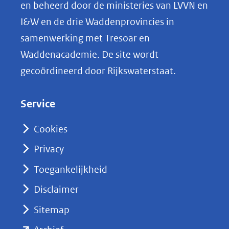
p
en beheerd door de ministeries van LVVN en
L
I&W en de drie Waddenprovincies in
i
samenwerking met Tresoar en
n
Waddenacademie. De site wordt
k
gecoördineerd door Rijkswaterstaat.
e
d
Service
I
n
Cookies
(opent
Privacy
in
nieuw
Toegankelijkheid
venster)
Disclaimer
(verwijst
Sitemap
naar