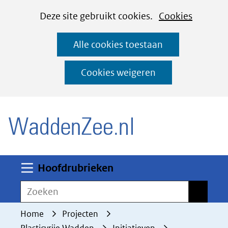
Cookies
Ga
Hier
Deze site gebruikt cookies.
Cookies
instellen
naar
kan
Alle cookies toestaan
de
het
inhoud
gebruik
Cookies weigeren
van
(naar homepage)
cookies
op
deze
website
worden
Uitklappen
Hoofdrubrieken
toegestaan
Zoeken
Zoeken
of
geweigerd.
Home
Projecten