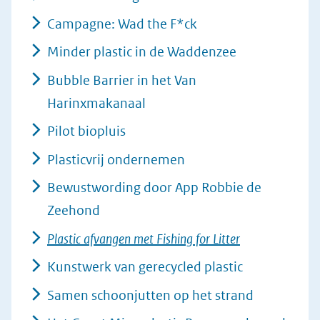
(afbeelding:
ng
csm_i-
Campagne: Wad the F*ck
fishing-
Minder plastic in de Waddenzee
for-
litter_overzichtsfoto_1-
Bubble Barrier in het Van
1_960x540_kimo_19a5b3e4c4.jpg)
Harinxmakanaal
Pilot biopluis
Plasticvrij ondernemen
Bewustwording door App Robbie de
Zeehond
Plastic afvangen met Fishing for Litter
Kunstwerk van gerecycled plastic
Samen schoonjutten op het strand