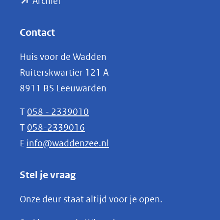
(opent
een
Archief
andere
in
website)
nieuw
Contact
venster)
Huis voor de Wadden
(verwijst
Ruiterskwartier 121 A
naar
8911 BS Leeuwarden
een
andere
T
058 - 2339010
website)
T
058-2339016
E
info@waddenzee.nl
Stel je vraag
Onze deur staat altijd voor je open.