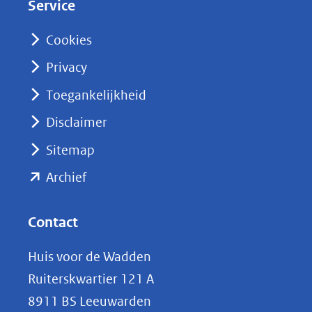
Service
I
n
Cookies
(opent
Privacy
in
nieuw
Toegankelijkheid
venster)
Disclaimer
(verwijst
Sitemap
naar
(opent
een
Archief
andere
in
website)
nieuw
Contact
venster)
Huis voor de Wadden
(verwijst
Ruiterskwartier 121 A
naar
8911 BS Leeuwarden
een