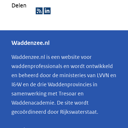
Delen
R
D
S
e
S
l
Waddenzee.nl
e
n
Waddenzee.nl is een website voor
o
waddenprofessionals en wordt ontwikkeld
p
en beheerd door de ministeries van LVVN en
L
I&W en de drie Waddenprovincies in
i
samenwerking met Tresoar en
n
Waddenacademie. De site wordt
k
gecoördineerd door Rijkswaterstaat.
e
d