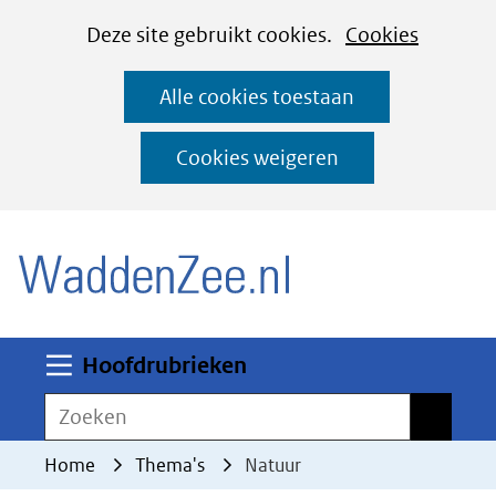
Cookies
Ga
Hier
Deze site gebruikt cookies.
Cookies
instellen
naar
kan
Alle cookies toestaan
de
het
inhoud
gebruik
Cookies weigeren
van
(naar homepage)
cookies
op
deze
website
worden
Uitklappen
Hoofdrubrieken
toegestaan
Zoeken
Zoeken
of
geweigerd.
Home
Thema's
Natuur