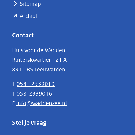
Sitemap
naar
(opent
een
Archief
andere
in
website)
nieuw
Contact
venster)
Huis voor de Wadden
(verwijst
Ruiterskwartier 121 A
naar
8911 BS Leeuwarden
een
andere
T
058 - 2339010
website)
T
058-2339016
E
info@waddenzee.nl
Stel je vraag