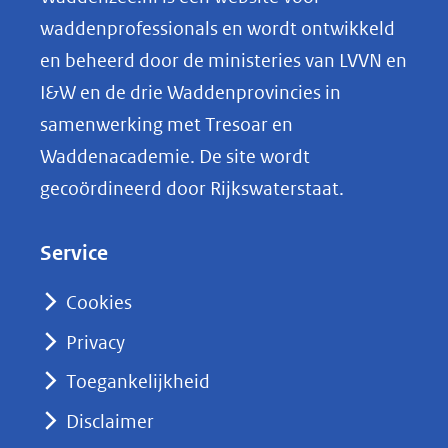
o
waddenprofessionals en wordt ontwikkeld
p
en beheerd door de ministeries van LVVN en
L
I&W en de drie Waddenprovincies in
i
samenwerking met Tresoar en
n
Waddenacademie. De site wordt
k
gecoördineerd door Rijkswaterstaat.
e
d
Service
I
n
Cookies
(opent
Privacy
in
nieuw
Toegankelijkheid
venster)
Disclaimer
(verwijst