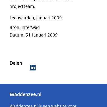
projectteam.
Leeuwarden, januari 2009.
Bron: InterWad
Datum: 31 Januari 2009
Delen
D
e
l
Waddenzee.nl
e
n
Waddenzee.nl is een website voor