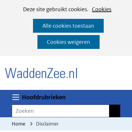
Cookies
Ga
Hier
Deze site gebruikt cookies.
Cookies
instellen
naar
kan
Alle cookies toestaan
de
het
inhoud
gebruik
Cookies weigeren
van
(naar homepage)
cookies
op
deze
website
worden
Uitklappen
Hoofdrubrieken
toegestaan
Zoeken
Zoeken
of
geweigerd.
Home
Disclaimer