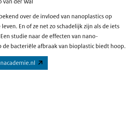
b van der Wal
 bekend over de invloed van nanoplastics op
 leven. En of ze net zo schadelijk zijn als de iets
 Een studie naar de effecten van nano-
 de bacteriële afbraak van bioplastic biedt hoop.
(opent
enacademie.nl
in
nieuw
venster)
(verwijst
naar
een
andere