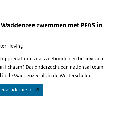
website)
de Waddenzee zwemmen met PFAS in
ter Hoving
toppredatoren zoals zeehonden en bruinvissen
un lichaam? Dat onderzocht een nationaal team
 in de Waddenzee als in de Westerschelde.
(opent
denacademie.nl
in
nieuw
venster)