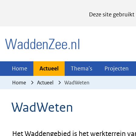
Cookies
Deze site gebruikt
instellen
Hier
(naar homepage)
kan
het
gebruik
van
Actueel
Thema's
Pr
Home
Actueel
Thema's
Projecten
Uitklappen
Uitklappen
Ui
cookies
Home
Actueel
WadWeten
op
deze
WadWeten
website
worden
toegestaan
of
Het Waddengebied is het werkterrein va