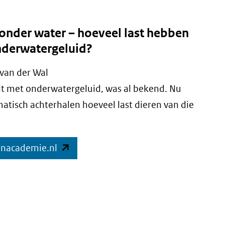
onder water – hoeveel last hebben
nderwatergeluid?
van der Wal
it met onderwatergeluid, was al bekend. Nu
tisch achterhalen hoeveel last dieren van die
(opent
enacademie.nl
in
nieuw
venster)
(verwijst