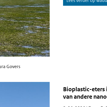
Lees verder op wad
aura Govers
Bioplastic-eters
van andere nano