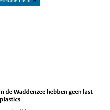
(opent
denacademie.nl
in
nieuw
venster)
(verwijst
naar
een
andere
website)
 in de Waddenzee hebben geen last
plastics