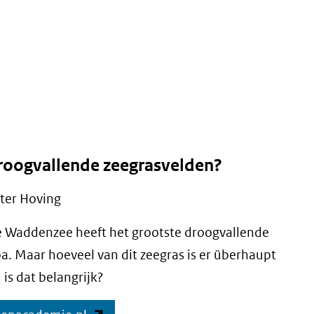
naar
een
andere
website)
droogvallende zeegrasvelden?
ter Hoving
e Waddenzee heeft het grootste droogvallende
a. Maar hoeveel van dit zeegras is er überhaupt
is dat belangrijk?