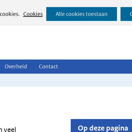
Ga
 cookies.
Cookies
Alle cookies toestaan
naar
de
inhoud
ojecten
Overheid
Contact
Overheid
Contact
tklappen
Uitklappen
Uitklappen
Op deze pagina
n veel