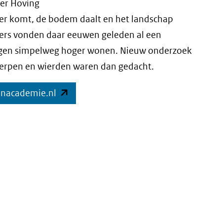
er Hoving
ter komt, de bodem daalt en het landschap
ers vonden daar eeuwen geleden al een
ingen simpelweg hoger wonen. Nieuw onderzoek
 terpen en wierden waren dan gedacht.
(opent
enacademie.nl
in
nieuw
venster)
(verwijst
naar
een
andere
website)