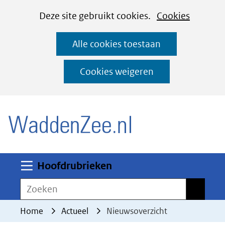
Cookies
Ga
Hier
Deze site gebruikt cookies.
Cookies
instellen
naar
kan
Alle cookies toestaan
de
het
inhoud
gebruik
Cookies weigeren
van
(naar homepage)
cookies
op
deze
website
worden
Uitklappen
Hoofdrubrieken
toegestaan
Zoeken
Zoeken
of
geweigerd.
Home
Actueel
Nieuwsoverzicht