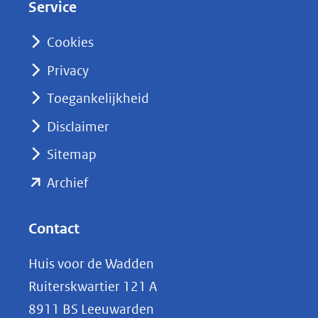
Service
I
n
Cookies
(opent
Privacy
in
nieuw
Toegankelijkheid
venster)
Disclaimer
(verwijst
Sitemap
naar
(opent
een
Archief
andere
in
website)
nieuw
Contact
venster)
Huis voor de Wadden
(verwijst
Ruiterskwartier 121 A
naar
8911 BS Leeuwarden