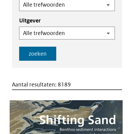
jjjj)
Einddatum
(dd-
mm-
Uitgever
jjjj)
zoeken
Aantal resultaten: 8189
Resultaten