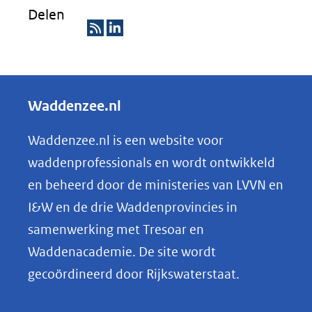
Delen
R
D
S
e
S
l
Waddenzee.nl
e
n
Waddenzee.nl is een website voor
o
waddenprofessionals en wordt ontwikkeld
p
en beheerd door de ministeries van LVVN en
L
I&W en de drie Waddenprovincies in
i
samenwerking met Tresoar en
n
Waddenacademie. De site wordt
k
gecoördineerd door Rijkswaterstaat.
e
d