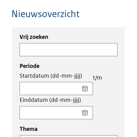
Nieuwsoverzicht
Zoeken
Zoeken
Vrij zoeken
in
binnen
de
de
index
index
Periode
Startdatum
(dd-mm-jjjj)
t/m
Kies
datum
Einddatum
(dd-mm-jjjj)
voor
veld
Kies
Startdatum
datum
(dd-
voor
Thema
mm-
veld