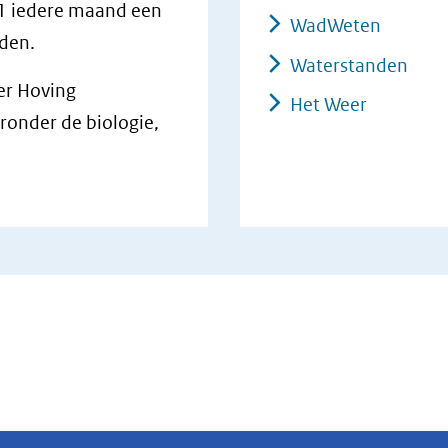
1 iedere maand een
WadWeten
dden.
Waterstanden
er Hoving
Het Weer
ronder de biologie,