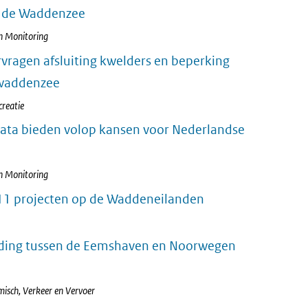
n de Waddenzee
n Monitoring
ragen afsluiting kwelders en beperking
 waddenzee
creatie
data bieden volop kansen voor Nederlandse
n Monitoring
 11 projecten op de Waddeneilanden
ding tussen de Eemshaven en Noorwegen
isch, Verkeer en Vervoer