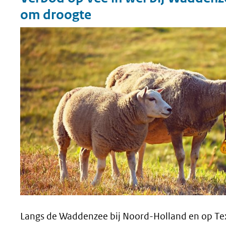
geweigerd.
om droogte
Langs de Waddenzee bij Noord-Holland en op Tex