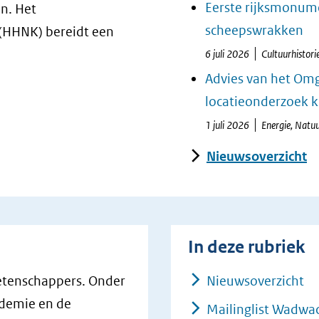
Eerste rijksmonume
en. Het
scheepswrakken
(HHNK) bereidt een
6 juli 2026
Cultuurhistori
Advies van het Om
locatieonderzoek k
1 juli 2026
Energie, Natu
Nieuwsoverzicht
In deze rubriek
etenschappers. Onder
Nieuwsoverzicht
demie en de
Mailinglist Wadwa