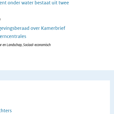
nt onder water bestaat uit twee
e
gevingsberaad over Kamerbrief
erncentrales
ur en Landschap, Sociaal-economisch
chters