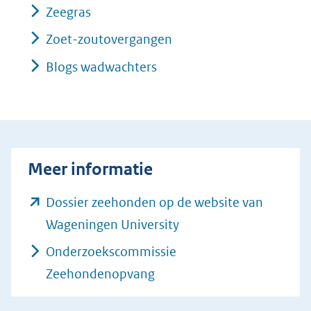
Zeegras
Zoet-zoutovergangen
Blogs wadwachters
Meer informatie
Dossier zeehonden op de website van
(opent
Wageningen University
in
Onderzoekscommissie
nieuw
Zeehondenopvang
venster)