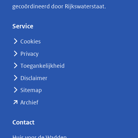
k
gecoördineerd door Rijkswaterstaat.
e
d
Service
I
n
Cookies
(opent
Privacy
in
nieuw
Toegankelijkheid
venster)
Disclaimer
(verwijst
Sitemap
naar
(opent
een
Archief
andere
in
website)
nieuw
Contact
venster)
Huis voor de Wadden