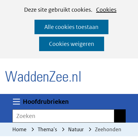
Cookies
Ga
Hier
Deze site gebruikt cookies.
Cookies
instellen
naar
kan
Alle cookies toestaan
de
het
inhoud
gebruik
Cookies weigeren
van
(naar homepage)
cookies
op
deze
website
worden
Uitklappen
Hoofdrubrieken
toegestaan
Zoeken
Zoeken
of
geweigerd.
Home
Thema's
Natuur
Zeehonden