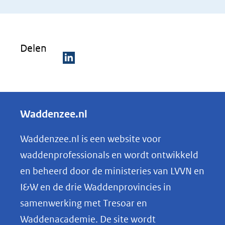
(verwijst
naar
een
Delen
andere
website)
D
e
l
Waddenzee.nl
e
n
Waddenzee.nl is een website voor
o
waddenprofessionals en wordt ontwikkeld
p
en beheerd door de ministeries van LVVN en
L
I&W en de drie Waddenprovincies in
i
samenwerking met Tresoar en
n
Waddenacademie. De site wordt