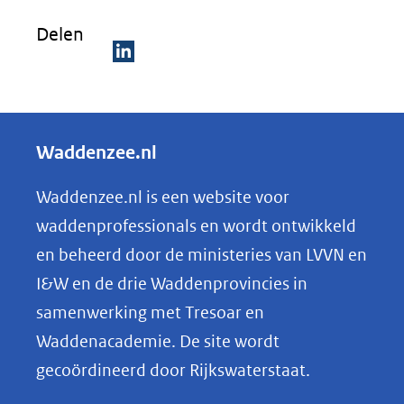
Delen
D
e
l
Waddenzee.nl
e
n
Waddenzee.nl is een website voor
o
waddenprofessionals en wordt ontwikkeld
p
en beheerd door de ministeries van LVVN en
L
I&W en de drie Waddenprovincies in
i
samenwerking met Tresoar en
n
Waddenacademie. De site wordt
k
gecoördineerd door Rijkswaterstaat.
e