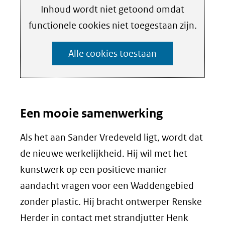
Cookies
Hier
Inhoud wordt niet getoond omdat
instellen
kan
functionele cookies niet toegestaan zijn.
het
Alle cookies toestaan
gebruik
van
cookies
op
Een mooie samenwerking
deze
Als het aan Sander Vredeveld ligt, wordt dat
website
de nieuwe werkelijkheid. Hij wil met het
worden
kunstwerk op een positieve manier
toegestaan
aandacht vragen voor een Waddengebied
of
zonder plastic. Hij bracht ontwerper Renske
geweigerd.
Herder in contact met strandjutter Henk