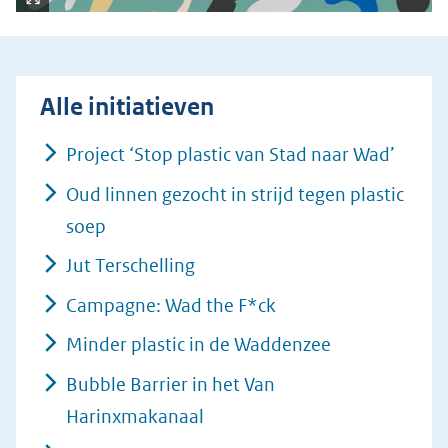
(afbeelding:
ng
Kli
csm_i-
k
kunstwerk-
vo
gevonden_voorwerpen_paginafoto_16-
or
Alle initiatieven
9_960x540_eea272f99f.jpg)
ee
n
Project ‘Stop plastic van Stad naar Wad’
ve
Oud linnen gezocht in strijd tegen plastic
rg
ro
soep
ti
Jut Terschelling
(afbeelding:
ng
csm_i-
Campagne: Wad the F*ck
kunstwerk-
Minder plastic in de Waddenzee
vormen-
schets_paginafoto_16-
Bubble Barrier in het Van
9_960x540_1356786bd2.jpg)
Harinxmakanaal