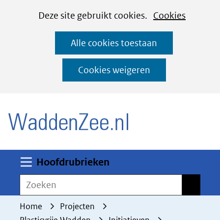
Cookies
Ga
Hier
Deze site gebruikt cookies.
Cookies
instellen
naar
kan
Alle cookies toestaan
de
het
inhoud
gebruik
Cookies weigeren
van
(naar homepage)
cookies
op
deze
website
worden
Uitklappen
Hoofdrubrieken
toegestaan
Zoeken
Zoeken
of
geweigerd.
Home
Projecten