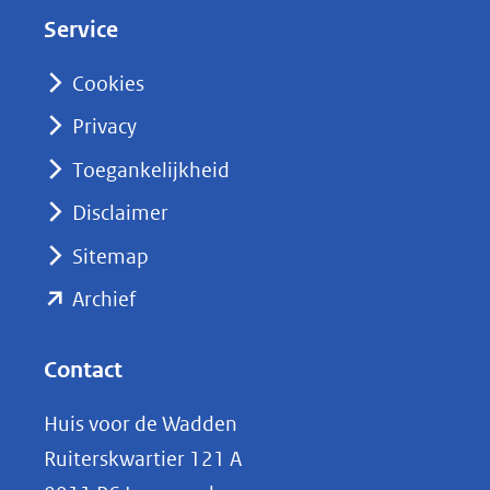
d
Service
I
n
Cookies
(opent
Privacy
in
nieuw
Toegankelijkheid
venster)
Disclaimer
(verwijst
Sitemap
naar
(opent
een
Archief
andere
in
website)
nieuw
Contact
venster)
Huis voor de Wadden
(verwijst
Ruiterskwartier 121 A
naar