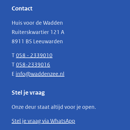
website)
nieuw
Contact
venster)
Huis voor de Wadden
(verwijst
Ruiterskwartier 121 A
naar
8911 BS Leeuwarden
een
andere
T
058 - 2339010
website)
T
058-2339016
E
info@waddenzee.nl
Stel je vraag
Onze deur staat altijd voor je open.
(opent
Stel je vraag via WhatsApp
in