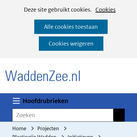
Cookies
Ga
Hier
Deze site gebruikt cookies.
Cookies
instellen
naar
kan
Alle cookies toestaan
de
het
inhoud
gebruik
Cookies weigeren
van
(naar homepage)
cookies
op
deze
website
worden
Uitklappen
Hoofdrubrieken
toegestaan
Zoeken
Zoeken
of
geweigerd.
Home
Projecten