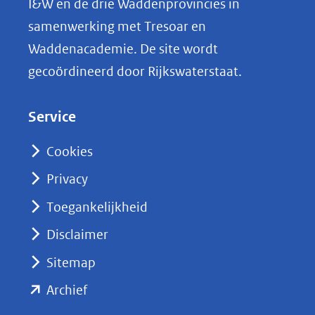
I&W en de drie Waddenprovincies in
i
samenwerking met Tresoar en
n
Waddenacademie. De site wordt
k
gecoördineerd door Rijkswaterstaat.
e
d
Service
I
n
Cookies
(opent
Privacy
in
nieuw
Toegankelijkheid
venster)
Disclaimer
(verwijst
Sitemap
naar
(opent
een
Archief
andere
in