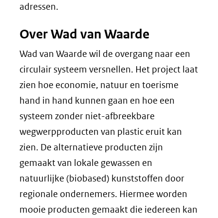
in
adressen.
nieuw
Over Wad van Waarde
venster)
(verwijst
Wad van Waarde wil de overgang naar een
naar
circulair systeem versnellen. Het project laat
een
zien hoe economie, natuur en toerisme
andere
hand in hand kunnen gaan en hoe een
website)
systeem zonder niet-afbreekbare
wegwerpproducten van plastic eruit kan
zien. De alternatieve producten zijn
gemaakt van lokale gewassen en
natuurlijke (biobased) kunststoffen door
regionale ondernemers. Hiermee worden
mooie producten gemaakt die iedereen kan