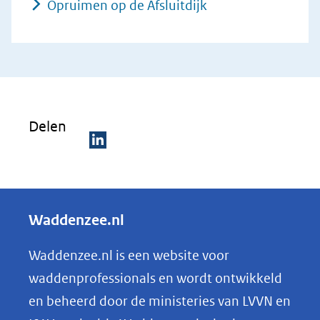
Opruimen op de Afsluitdijk
Delen
D
e
l
Waddenzee.nl
e
n
Waddenzee.nl is een website voor
o
waddenprofessionals en wordt ontwikkeld
p
en beheerd door de ministeries van LVVN en
L