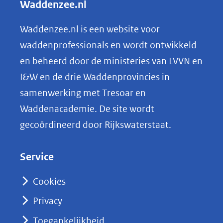
Waddenzee.nl
e
n
Waddenzee.nl is een website voor
o
waddenprofessionals en wordt ontwikkeld
p
en beheerd door de ministeries van LVVN en
L
I&W en de drie Waddenprovincies in
i
samenwerking met Tresoar en
n
Waddenacademie. De site wordt
k
gecoördineerd door Rijkswaterstaat.
e
d
Service
I
n
Cookies
(opent
Privacy
in
nieuw
Toegankelijkheid