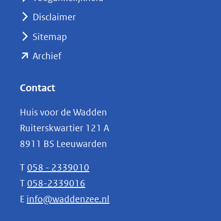
venster)
Disclaimer
(verwijst
Sitemap
naar
(opent
een
Archief
andere
in
website)
nieuw
Contact
venster)
Huis voor de Wadden
(verwijst
Ruiterskwartier 121 A
naar
8911 BS Leeuwarden
een
andere
T
058 - 2339010
website)
T
058-2339016
E
info@waddenzee.nl