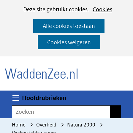
Cookies
Ga
Hier
Deze site gebruikt cookies.
Cookies
instellen
naar
kan
Alle cookies toestaan
de
het
inhoud
gebruik
Cookies weigeren
van
(naar homepage)
cookies
op
deze
website
worden
Uitklappen
Hoofdrubrieken
toegestaan
Zoeken
Zoeken
of
geweigerd.
Home
Overheid
Natura 2000