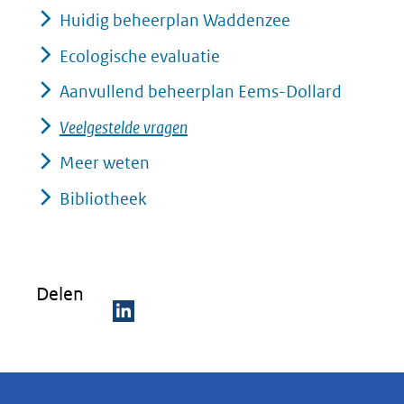
Huidig beheerplan Waddenzee
Ecologische evaluatie
Aanvullend beheerplan Eems-Dollard
Veelgestelde vragen
Meer weten
Bibliotheek
Delen
D
e
l