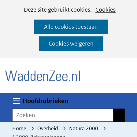
Cookies
Ga
Hier
Deze site gebruikt cookies.
Cookies
instellen
naar
kan
Alle cookies toestaan
de
het
inhoud
gebruik
Cookies weigeren
van
(naar homepage)
cookies
op
deze
website
worden
Uitklappen
Hoofdrubrieken
toegestaan
Zoeken
Zoeken
of
geweigerd.
Home
Overheid
Natura 2000