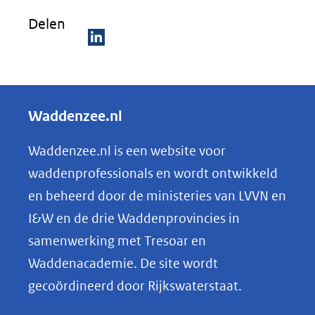
k
Delen
vo
or
D
ee
e
n
ve
l
Waddenzee.nl
rg
e
ro
n
Waddenzee.nl is een website voor
ti
o
(afbeelding:
ng
waddenprofessionals en wordt ontwikkeld
amelander_gat_beeldbank_rws_joop_van_houdt_442221.jp
p
en beheerd door de ministeries van LVVN en
L
I&W en de drie Waddenprovincies in
i
samenwerking met Tresoar en
n
Waddenacademie. De site wordt
k
gecoördineerd door Rijkswaterstaat.
e