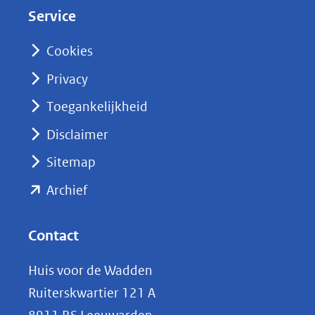
d
Service
I
n
Cookies
(opent
Privacy
in
nieuw
Toegankelijkheid
venster)
Disclaimer
(verwijst
Sitemap
naar
(opent
een
Archief
andere
in
website)
nieuw
Contact
venster)
Huis voor de Wadden
(verwijst
Ruiterskwartier 121 A
naar