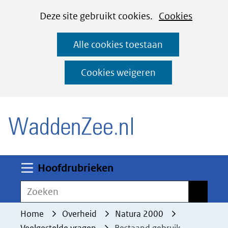
Cookies
Ga
Hier
Deze site gebruikt cookies.
Cookies
instellen
naar
kan
Alle cookies toestaan
de
het
inhoud
gebruik
Cookies weigeren
van
(naar homepage)
cookies
op
deze
website
worden
Uitklappen
Hoofdrubrieken
toegestaan
Zoeken
Zoeken
of
geweigerd.
Home
Overheid
Natura 2000