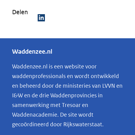
Delen
D
e
l
Waddenzee.nl
e
n
Waddenzee.nl is een website voor
o
waddenprofessionals en wordt ontwikkeld
p
en beheerd door de ministeries van LVVN en
L
I&W en de drie Waddenprovincies in
i
samenwerking met Tresoar en
n
Waddenacademie. De site wordt
k
gecoördineerd door Rijkswaterstaat.
e