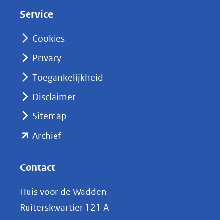
d
Service
I
n
Cookies
(opent
Privacy
in
nieuw
Toegankelijkheid
venster)
Disclaimer
(verwijst
Sitemap
naar
(opent
een
Archief
andere
in
website)
nieuw
Contact
venster)
Huis voor de Wadden
(verwijst
Ruiterskwartier 121 A
naar