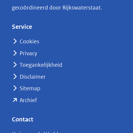
k
gecoördineerd door Rijkswaterstaat.
e
d
Service
I
n
Cookies
(opent
Privacy
in
nieuw
Toegankelijkheid
venster)
Disclaimer
(verwijst
Sitemap
naar
(opent
een
Archief
andere
in
website)
nieuw
Contact
venster)