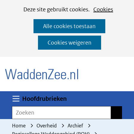
Cookies
Ga
Hier
Deze site gebruikt cookies.
Cookies
instellen
naar
kan
Alle cookies toestaan
de
het
inhoud
gebruik
Cookies weigeren
van
(naar homepage)
cookies
op
deze
website
worden
Uitklappen
Hoofdrubrieken
toegestaan
Zoeken
Zoeken
of
geweigerd.
Home
Overheid
Archief