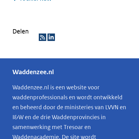
Delen
R
D
S
e
S
l
Waddenzee.nl
e
n
Waddenzee.nl is een website voor
o
waddenprofessionals en wordt ontwikkeld
p
en beheerd door de ministeries van LVVN en
L
I&W en de drie Waddenprovincies in
i
samenwerking met Tresoar en
n
Waddenacademie. De site wordt