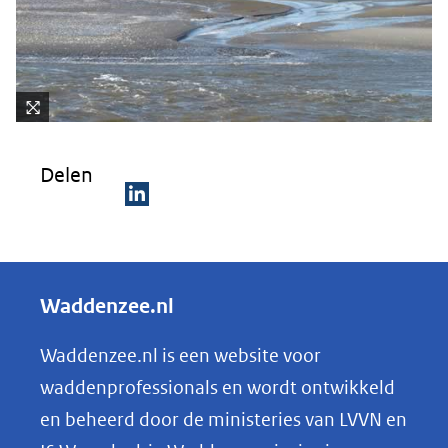
Kli
k
Delen
vo
or
D
ee
e
n
ve
l
Waddenzee.nl
rg
e
ro
n
Waddenzee.nl is een website voor
ti
o
(afbeelding:
ng
waddenprofessionals en wordt ontwikkeld
dummy-
p
en beheerd door de ministeries van LVVN en
preview-
L