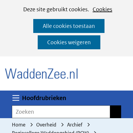
Cookies
Ga
Hier
Deze site gebruikt cookies.
Cookies
instellen
naar
kan
Alle cookies toestaan
de
het
inhoud
gebruik
Cookies weigeren
van
(naar homepage)
cookies
op
deze
website
worden
Uitklappen
Hoofdrubrieken
toegestaan
Zoeken
Zoeken
of
geweigerd.
Home
Overheid
Archief