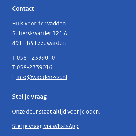
website)
nieuw
Contact
venster)
Huis voor de Wadden
(verwijst
Ruiterskwartier 121 A
naar
8911 BS Leeuwarden
een
andere
T
058 - 2339010
website)
T
058-2339016
E
info@waddenzee.nl
Stel je vraag
Onze deur staat altijd voor je open.
(opent
Stel je vraag via WhatsApp
in