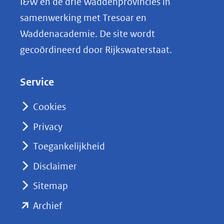
I&W en de drie Waddenprovincies in
image.jpg)
i
samenwerking met Tresoar en
n
Waddenacademie. De site wordt
k
gecoördineerd door Rijkswaterstaat.
e
d
Service
I
n
Cookies
(opent
Privacy
in
nieuw
Toegankelijkheid
venster)
Disclaimer
(verwijst
Sitemap
naar
(opent
een
Archief
andere
in