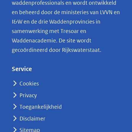
o
(afbeelding:
ng
waddenprofessionals en wordt ontwikkeld
dummy-
p
en beheerd door de ministeries van LVVN en
preview-
L
I&W en de drie Waddenprovincies in
image.jpg)
i
samenwerking met Tresoar en
n
Waddenacademie. De site wordt
k
gecoördineerd door Rijkswaterstaat.
e
d
Service
I
n
Cookies
(opent
Privacy
in
nieuw
Toegankelijkheid
venster)
Disclaimer
(verwijst
Sitemap