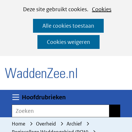
Cookies
Ga
Hier
Deze site gebruikt cookies.
Cookies
instellen
naar
kan
Alle cookies toestaan
de
het
inhoud
gebruik
Cookies weigeren
van
(naar homepage)
cookies
op
deze
website
worden
Uitklappen
Hoofdrubrieken
toegestaan
Zoeken
Zoeken
of
geweigerd.
Home
Overheid
Archief