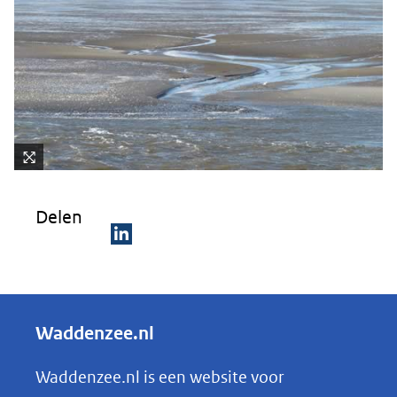
Kli
k
Delen
vo
or
D
ee
e
n
ve
l
Waddenzee.nl
rg
e
ro
n
Waddenzee.nl is een website voor
ti