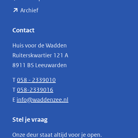
naar
(opent
een
Archief
andere
in
website)
nieuw
Contact
venster)
Huis voor de Wadden
(verwijst
Ruiterskwartier 121 A
naar
8911 BS Leeuwarden
een
andere
T
058 - 2339010
website)
T
058-2339016
E
info@waddenzee.nl
Stel je vraag
Onze deur staat altijd voor je open.