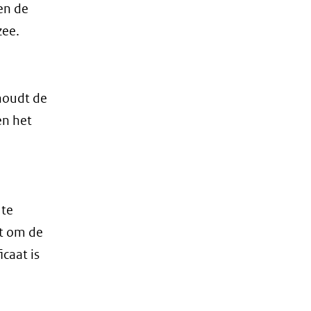
en de
zee.
 houdt de
en het
 te
at om de
caat is