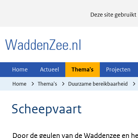
Cookies
Deze site gebruikt
instellen
Hier
(naar homepage)
kan
het
gebruik
van
Actueel
Thema's
Pr
Home
Actueel
Thema's
Projecten
Uitklappen
Uitklappen
Ui
cookies
Home
Thema's
Duurzame bereikbaarheid
op
deze
Scheepvaart
website
worden
toegestaan
of
Door de geulen van de Waddenzee en he