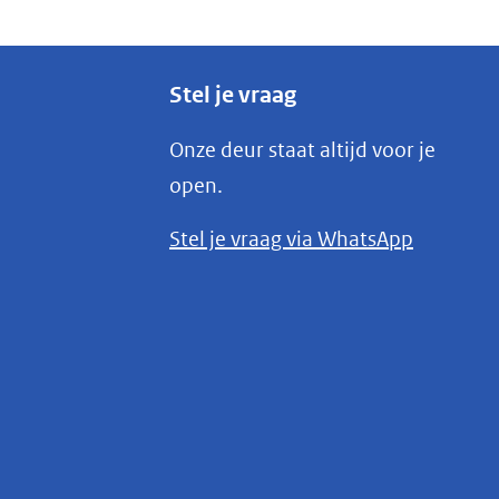
Stel je vraag
Onze deur staat altijd voor je
open.
(opent
Stel je vraag via WhatsApp
in
nieuw
venster)
(verwijst
naar
een
andere