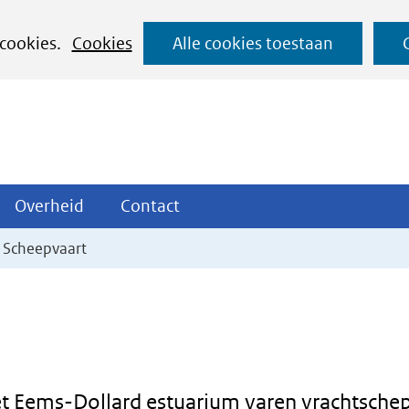
Ga
 cookies.
Cookies
Alle cookies toestaan
naar
de
inhoud
ojecten
Overheid
Contact
Overheid
Contact
tklappen
Uitklappen
Uitklappen
Scheepvaart
t Eems-Dollard estuarium varen vrachtsche