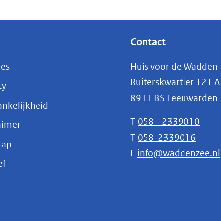
andere
website)
Contact
ies
Huis voor de Wadden
Ruiterskwartier 121 A
cy
8911 BS Leeuwarden
nkelijkheid
T
058 - 2339010
aimer
T
058-2339016
map
E
info@waddenzee.nl
(opent
ef
in
nieuw
venster)