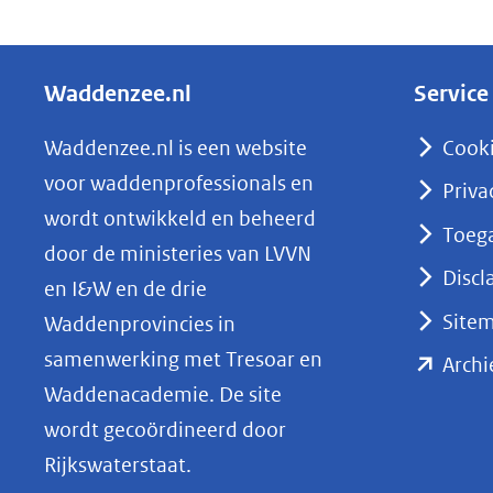
D
e
l
Waddenzee.nl
Service
e
n
Waddenzee.nl is een website
Cook
o
voor waddenprofessionals en
Priva
p
wordt ontwikkeld en beheerd
Toega
L
door de ministeries van LVVN
i
Discl
en I&W en de drie
n
Site
Waddenprovincies in
k
samenwerking met Tresoar en
Archi
e
Waddenacademie. De site
d
wordt gecoördineerd door
I
Rijkswaterstaat.
n