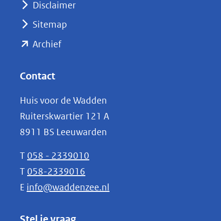
Disclaimer
(verwijst
Sitemap
naar
(opent
een
Archief
andere
in
website)
nieuw
Contact
venster)
Huis voor de Wadden
(verwijst
Ruiterskwartier 121 A
naar
8911 BS Leeuwarden
een
andere
T
058 - 2339010
website)
T
058-2339016
E
info@waddenzee.nl
Stel je vraag