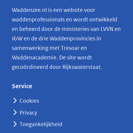
n
Waddenzee.nl is een website voor
o
waddenprofessionals en wordt ontwikkeld
p
en beheerd door de ministeries van LVVN en
L
I&W en de drie Waddenprovincies in
i
samenwerking met Tresoar en
n
Waddenacademie. De site wordt
k
gecoördineerd door Rijkswaterstaat.
e
d
Service
I
n
Cookies
(opent
Privacy
in
nieuw
Toegankelijkheid
venster)