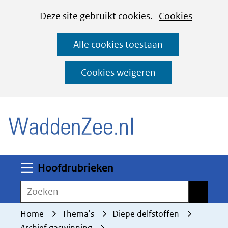
Cookies
Ga
Hier
Deze site gebruikt cookies.
Cookies
instellen
naar
kan
Alle cookies toestaan
de
het
inhoud
gebruik
Cookies weigeren
van
(naar homepage)
cookies
op
deze
website
worden
Uitklappen
Hoofdrubrieken
toegestaan
Zoeken
Zoeken
of
geweigerd.
Home
Thema's
Diepe delfstoffen