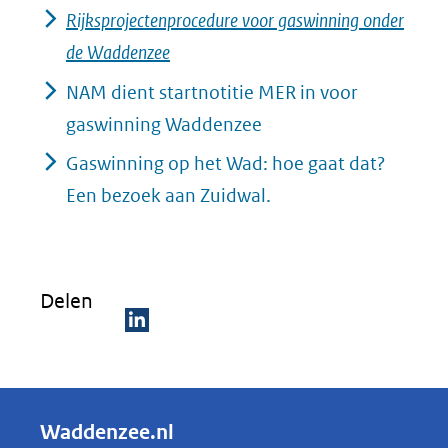
Rijksprojectenprocedure voor gaswinning onder
de Waddenzee
NAM dient startnotitie MER in voor
gaswinning Waddenzee
Gaswinning op het Wad: hoe gaat dat?
Een bezoek aan Zuidwal.
Delen
D
e
l
Waddenzee.nl
e