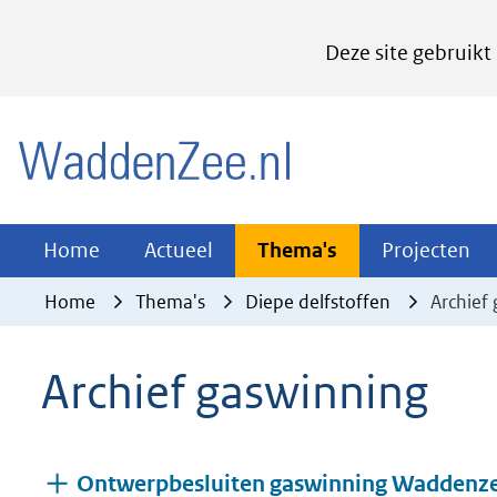
Cookies
Deze site gebruikt
instellen
Hier
(naar homepage)
kan
het
gebruik
van
Actueel
Thema's
Pr
Home
Actueel
Thema's
Projecten
Uitklappen
Uitklappen
Ui
cookies
Home
Thema's
Diepe delfstoffen
Archief
op
deze
Archief gaswinning
website
worden
toegestaan
Ontwerpbesluiten gaswinning Waddenzee
of