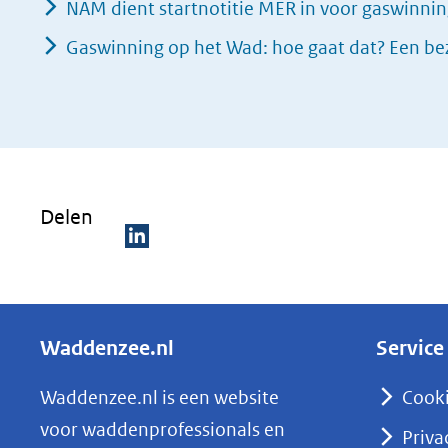
NAM dient startnotitie MER in voor gaswinn
Gaswinning op het Wad: hoe gaat dat? Een be
Delen
D
e
l
Waddenzee.nl
Service
e
n
Waddenzee.nl is een website
Cook
o
voor waddenprofessionals en
Priva