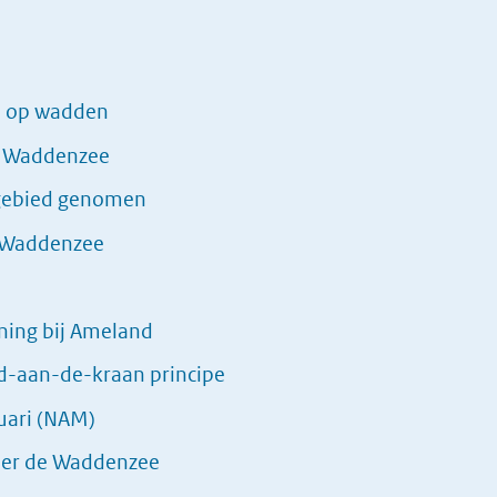
M op wadden
g Waddenzee
egebied genomen
g Waddenzee
ning bij Ameland
d-aan-de-kraan principe
uari (NAM)
der de Waddenzee