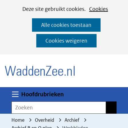
Cookies
Ga
Hier
Deze site gebruikt cookies.
Cookies
instellen
naar
kan
Alle cookies toestaan
de
het
inhoud
gebruik
Cookies weigeren
van
(naar homepage)
cookies
op
deze
website
worden
Uitklappen
Hoofdrubrieken
toegestaan
Zoeken
Zoeken
of
geweigerd.
Home
Overheid
Archief