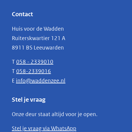
andere
in
website)
nieuw
Contact
venster)
Huis voor de Wadden
(verwijst
Ruiterskwartier 121 A
naar
8911 BS Leeuwarden
een
andere
T
058 - 2339010
website)
T
058-2339016
E
info@waddenzee.nl
Stel je vraag
Onze deur staat altijd voor je open.
(opent
Stel je vraag via WhatsApp