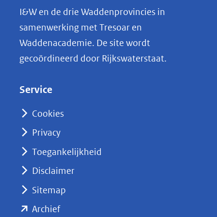
L
I&W en de drie Waddenprovincies in
i
samenwerking met Tresoar en
n
Waddenacademie. De site wordt
k
gecoördineerd door Rijkswaterstaat.
e
d
Service
I
n
Cookies
(opent
Privacy
in
nieuw
Toegankelijkheid
venster)
Disclaimer
(verwijst
Sitemap
naar
(opent
een
Archief