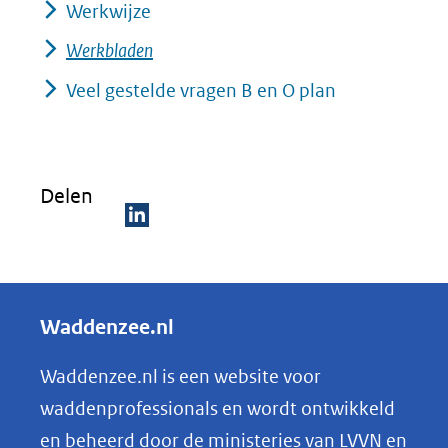
Werkwijze
Werkbladen
Veel gestelde vragen B en O plan
Delen
D
e
l
Waddenzee.nl
e
n
Waddenzee.nl is een website voor
o
waddenprofessionals en wordt ontwikkeld
p
en beheerd door de ministeries van LVVN en