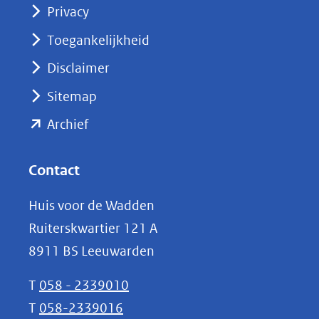
Privacy
in
nieuw
Toegankelijkheid
venster)
Disclaimer
(verwijst
Sitemap
naar
(opent
een
Archief
andere
in
website)
nieuw
Contact
venster)
Huis voor de Wadden
(verwijst
Ruiterskwartier 121 A
naar
8911 BS Leeuwarden
een
andere
T
058 - 2339010
website)
T
058-2339016