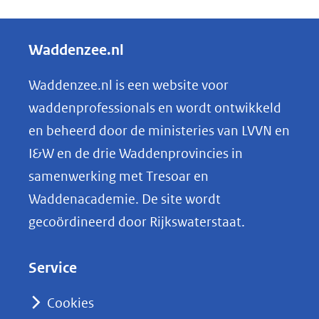
e
l
Waddenzee.nl
e
n
Waddenzee.nl is een website voor
o
waddenprofessionals en wordt ontwikkeld
p
en beheerd door de ministeries van LVVN en
L
I&W en de drie Waddenprovincies in
i
samenwerking met Tresoar en
n
Waddenacademie. De site wordt
k
gecoördineerd door Rijkswaterstaat.
e
d
Service
I
n
Cookies
(opent