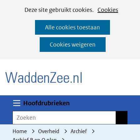
Cookies
Ga
Hier
Deze site gebruikt cookies.
Cookies
instellen
naar
kan
Alle cookies toestaan
de
het
inhoud
gebruik
Cookies weigeren
van
(naar homepage)
cookies
op
deze
website
worden
Uitklappen
Hoofdrubrieken
toegestaan
Zoeken
Zoeken
of
geweigerd.
Home
Overheid
Archief