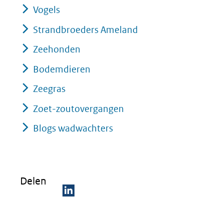
Vogels
Strandbroeders Ameland
Zeehonden
Bodemdieren
Zeegras
Zoet-zoutovergangen
Blogs wadwachters
Delen
D
e