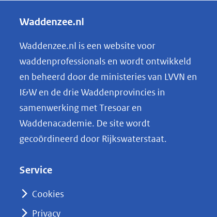
l
Waddenzee.nl
e
n
Waddenzee.nl is een website voor
o
waddenprofessionals en wordt ontwikkeld
p
en beheerd door de ministeries van LVVN en
L
I&W en de drie Waddenprovincies in
i
samenwerking met Tresoar en
n
Waddenacademie. De site wordt
k
gecoördineerd door Rijkswaterstaat.
e
d
Service
I
n
Cookies
(opent
Privacy
in