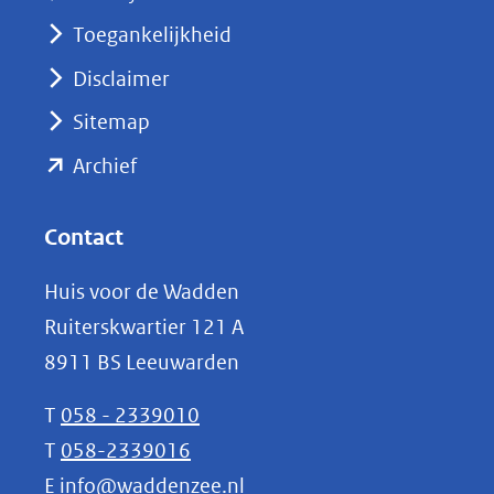
nieuw
Toegankelijkheid
venster)
Disclaimer
(verwijst
Sitemap
naar
(opent
een
Archief
andere
in
website)
nieuw
Contact
venster)
Huis voor de Wadden
(verwijst
Ruiterskwartier 121 A
naar
8911 BS Leeuwarden
een
andere
T
058 - 2339010
website)
T
058-2339016
E
info@waddenzee.nl