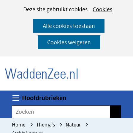
Cookies
Ga
Hier
Deze site gebruikt cookies.
Cookies
instellen
naar
kan
Alle cookies toestaan
de
het
inhoud
gebruik
Cookies weigeren
van
(naar homepage)
cookies
op
deze
website
worden
Uitklappen
Hoofdrubrieken
toegestaan
Zoeken
Zoeken
of
geweigerd.
Home
Thema's
Natuur