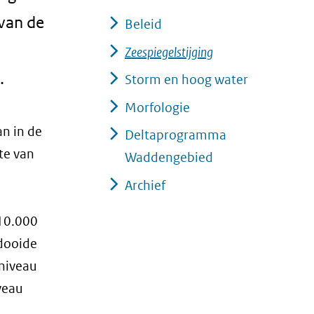
 van de
Beleid
Zeespiegelstijging
.
Storm en hoog water
Morfologie
an in de
Deltaprogramma
te van
Waddengebied
Archief
 10.000
tdooide
eniveau
veau