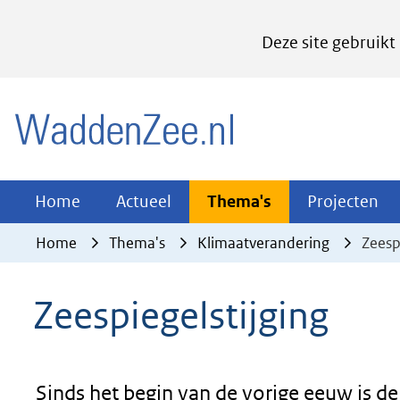
Cookies
Deze site gebruikt
instellen
Hier
(naar homepage)
kan
het
gebruik
van
Actueel
Thema's
Pr
Home
Actueel
Thema's
Projecten
Uitklappen
Uitklappen
Ui
cookies
Home
Thema's
Klimaatverandering
Zeesp
op
deze
Zeespiegelstijging
website
worden
toegestaan
of
Sinds het begin van de vorige eeuw is d