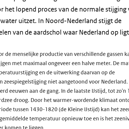
r het lopend proces van de normale stijging
ater uitzet. In Noord-Nederland stijgt de
telen van de aardschol waar Nederland op ligt
or de menselijke productie van verschillende gassen k
ijgen met maximaal ongeveer een halve meter. De ma
mperatuurstijging en de uitwerking daarvan op de
an zeespiegelstijging niet aangetoond voor Nederland.
erd eeuwen aan de gang. In de laatste IJstijd, tot zo'n
oordzee droog. Door het warmer-wordende klimaat on
periode tussen 1430-1820 (de Kleine IJstijd) kan het ze
e gemiddelde temperatuur opnieuw toe en is het zeeni
er komen te liggen.