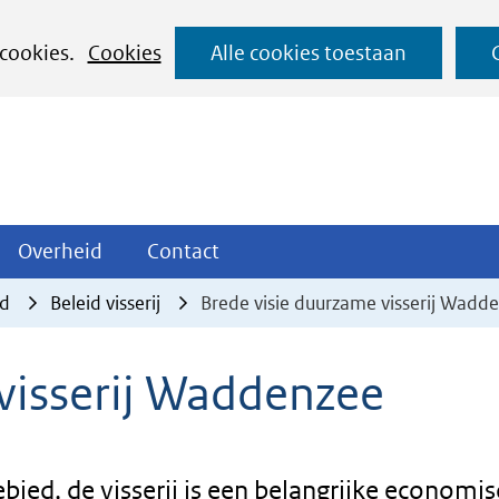
Ga
 cookies.
Cookies
Alle cookies toestaan
naar
de
inhoud
ojecten
Overheid
Contact
Overheid
Contact
tklappen
Uitklappen
Uitklappen
id
Beleid visserij
Brede visie duurzame visserij Wadd
visserij Waddenzee
ied, de visserij is een belangrijke economi