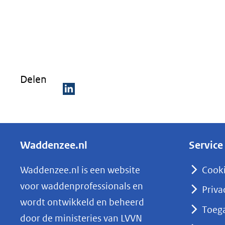
Delen
D
e
l
Waddenzee.nl
Service
e
n
Waddenzee.nl is een website
Cook
o
voor waddenprofessionals en
Priva
p
wordt ontwikkeld en beheerd
Toega
L
door de ministeries van LVVN