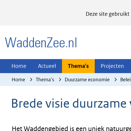
Cookies
Deze site gebruikt
instellen
Hier
(naar homepage)
kan
het
gebruik
van
Actueel
Thema's
Pr
Home
Actueel
Thema's
Projecten
Uitklappen
Uitklappen
Ui
cookies
Home
Thema's
Duurzame economie
Bele
op
deze
Brede visie duurzame 
website
worden
toegestaan
of
Het Waddengebied is een uniek natuurgeb