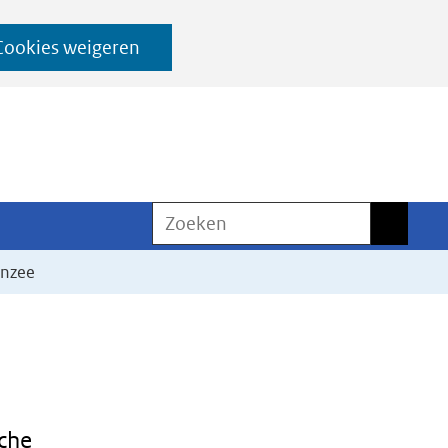
Cookies weigeren
Zoeken
Zoeken
enzee
sche