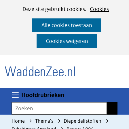
Cookies
Ga
Hier
Deze site gebruikt cookies.
Cookies
instellen
naar
kan
Alle cookies toestaan
de
het
inhoud
gebruik
Cookies weigeren
van
(naar homepage)
cookies
op
deze
website
worden
Uitklappen
Hoofdrubrieken
toegestaan
Zoeken
Zoeken
of
geweigerd.
Home
Thema's
Diepe delfstoffen