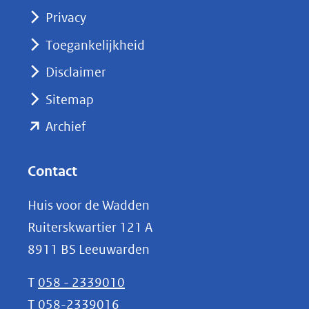
(opent
Privacy
in
nieuw
Toegankelijkheid
venster)
Disclaimer
(verwijst
Sitemap
naar
(opent
een
Archief
andere
in
website)
nieuw
Contact
venster)
Huis voor de Wadden
(verwijst
Ruiterskwartier 121 A
naar
8911 BS Leeuwarden
een
andere
T
058 - 2339010
website)
T
058-2339016