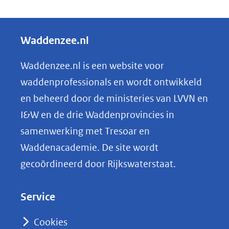
D
e
l
Waddenzee.nl
e
n
Waddenzee.nl is een website voor
o
waddenprofessionals en wordt ontwikkeld
p
en beheerd door de ministeries van LVVN en
L
I&W en de drie Waddenprovincies in
i
samenwerking met Tresoar en
n
Waddenacademie. De site wordt
k
gecoördineerd door Rijkswaterstaat.
e
d
Service
I
n
Cookies