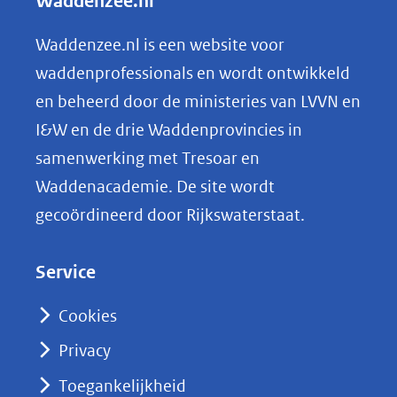
Waddenzee.nl
e
n
Waddenzee.nl is een website voor
o
waddenprofessionals en wordt ontwikkeld
p
en beheerd door de ministeries van LVVN en
L
I&W en de drie Waddenprovincies in
i
samenwerking met Tresoar en
n
Waddenacademie. De site wordt
k
gecoördineerd door Rijkswaterstaat.
e
d
Service
I
n
Cookies
(opent
Privacy
in
nieuw
Toegankelijkheid