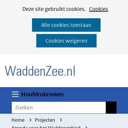
Cookies
Ga
Hier
Deze site gebruikt cookies.
Cookies
instellen
naar
kan
Alle cookies toestaan
de
het
inhoud
gebruik
Cookies weigeren
van
(naar homepage)
cookies
op
deze
website
worden
Uitklappen
Hoofdrubrieken
toegestaan
Zoeken
Zoeken
of
geweigerd.
Home
Projecten