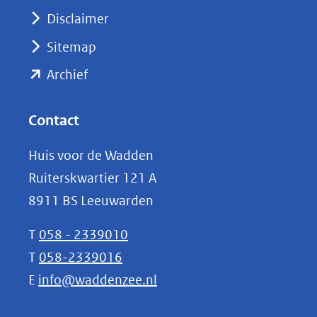
venster)
Disclaimer
(verwijst
Sitemap
naar
(opent
een
Archief
andere
in
website)
nieuw
Contact
venster)
Huis voor de Wadden
(verwijst
Ruiterskwartier 121 A
naar
8911 BS Leeuwarden
een
andere
T
058 - 2339010
website)
T
058-2339016
E
info@waddenzee.nl