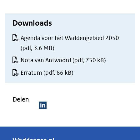
Downloads
Agenda voor het Waddengebied 2050
(pdf, 3.6 MB)
Nota van Antwoord
(pdf, 750 kB)
Erratum
(pdf, 86 kB)
Delen
D
e
l