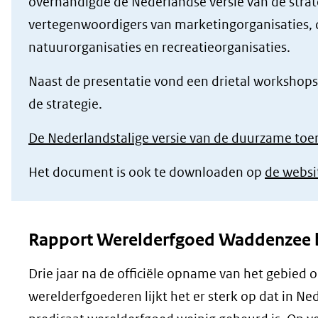
overhandigde de Nederlandse versie van de strat
of
vertegenwoordigers van marketingorganisaties,
geweigerd.
natuurorganisaties en recreatieorganisaties.
Naast de presentatie vond een drietal workshops 
de strategie.
De Nederlandstalige versie van de duurzame to
Het document is ook te downloaden op
de websi
Rapport Werelderfgoed Waddenzee 
Drie jaar na de officiële opname van het gebied 
werelderfgoederen lijkt het er sterk op dat in Ne