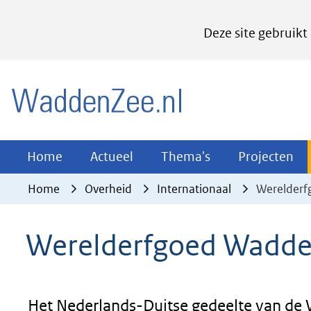
Cookies
Deze site gebruikt
instellen
Hier
(naar homepage)
kan
het
gebruik
van
Actueel
Thema's
Pr
Home
Actueel
Thema's
Projecten
Uitklappen
Uitklappen
Ui
cookies
Home
Overheid
Internationaal
Werelder
op
deze
Werelderfgoed Wadd
website
worden
toegestaan
of
Het Nederlands-Duitse gedeelte van de