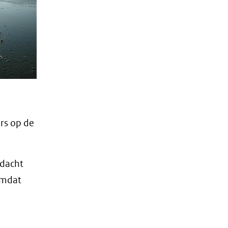
rs op de
ndacht
omdat