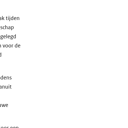
ak tijden
nschap
 gelegd
n voor de
d
jdens
anuit
euwe
door een