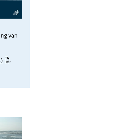
ing van
B)