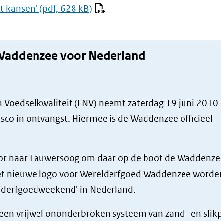
t kansen'
(pdf, 628 kB)
addenzee voor Nederland
 Voedselkwaliteit (LNV) neemt zaterdag 19 juni 2010
o in ontvangst. Hiermee is de Waddenzee officieel
or naar Lauwersoog om daar op de boot de Waddenze
 het nieuwe logo voor Werelderfgoed Waddenzee worde
elderfgoedweekend' in Nederland.
en vrijwel ononderbroken systeem van zand- en slikp