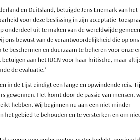
erland en Duitsland, betuigde Jens Enemark van het
rheid voor deze beslissing in zijn acceptatie-toespra
ts op onderdeel uit te maken van de wereldwijde gemee
wij ons bewust van de verantwoordelijkheid die op ons
n te beschermen en duurzaam te beheren voor onze e
betuigen aan het IUCN voor haar kritische, maar altij
nde de evaluatie.'
 in de Lijst eindigt een lange en opwindende reis. Ti
s gewonnen. Het komt door de passie van mensen, v
bereikt hebben. Wij beginnen nu aan een niet minder
n het gebied te behouden en te versterken en om ni
t daarvoor nog onder meters water bedekt, omringd 