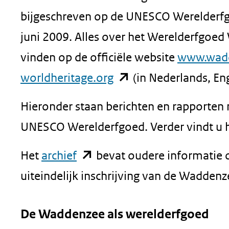
geweigerd.
bijgeschreven op de UNESCO Werelderfg
juni 2009. Alles over het Werelderfgoed
vinden op de officiële website
www.wad
(opent
worldheritage.org
(in Nederlands, Eng
in
Hieronder staan berichten en rapporten 
nieuw
UNESCO Werelderfgoed. Verder vindt u h
venster)
(opent
Het
archief
bevat oudere informatie o
(verwijst
in
uiteindelijk inschrijving van de Waddenz
naar
nieuw
een
De Waddenzee als werelderfgoed
venster)
andere