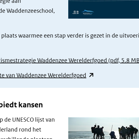
egie aan
 de Waddenzeeschool,
plaats waarmee een stap verder is gezet in de uitvoer
erismestrategie Waddenzee Werelderfgoed
(pdf, 5.8 M
(opent
te van Waddenzee Werelderfgoed
in
nieuw
biedt kansen
venster)
(verwijst
op de UNESCO lijst van
naar
derland rond het
een