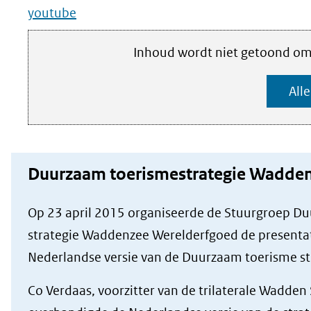
(verwijst
youtube
website)
naar
Cookies
Inhoud wordt niet getoond omd
een
instellen
Hier
All
andere
kan
het
website)
gebruik
van
Duurzaam toerismestrategie Wadden
cookies
op
Op 23 april 2015 organiseerde de Stuurgroep D
deze
strategie Waddenzee Werelderfgoed de presentat
website
Nederlandse versie van de Duurzaam toerisme st
worden
Co Verdaas, voorzitter van de trilaterale Wadden
toegestaan