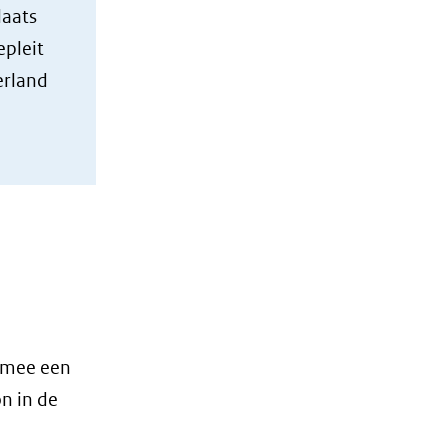
laats
epleit
erland
ermee een
n in de