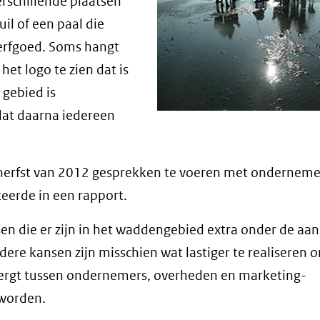
rschillende plaatsen
andere
il of een paal die
website)
derfgoed. Soms hangt
het logo te zien dat is
 gebied is
dat daarna iedereen
erfst van 2012 gesprekken te voeren met onderneme
teerde in een rapport.
en die er zijn in het waddengebied extra onder de aa
ere kansen zijn misschien wat lastiger te realiseren 
vergt tussen ondernemers, overheden en marketing-
 worden.