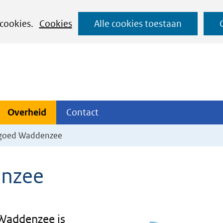
Ga
 cookies.
Cookies
Alle cookies toestaan
naar
de
inhoud
ojecten
Overheid
Contact
Overheid
Contact
tklappen
Uitklappen
Uitklappen
fgoed Waddenzee
enzee
 Waddenzee is