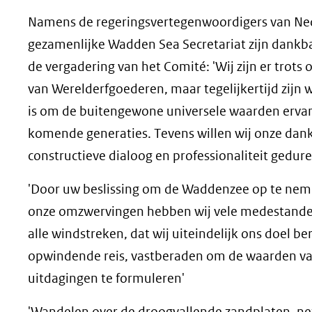
Namens de regeringsvertegenwoordigers van Ned
gezamenlijke Wadden Sea Secretariat zijn dankbaa
de vergadering van het Comité: 'Wij zijn er tro
van Werelderfgoederen, maar tegelijkertijd zijn 
is om de buitengewone universele waarden erva
komende generaties. Tevens willen wij onze dank 
constructieve dialoog en professionaliteit gedure
'Door uw beslissing om de Waddenzee op te nemen
onze omzwervingen hebben wij vele medestander
alle windstreken, dat wij uiteindelijk ons doel 
opwindende reis, vastberaden om de waarden va
uitdagingen te formuleren'
'Wandelen over de droogvallende zandplaten, ne