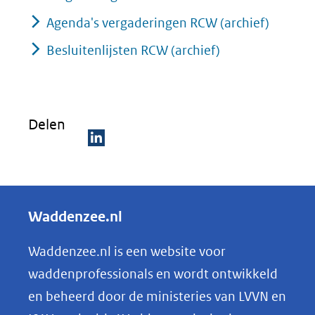
Agenda's vergaderingen RCW (archief)
Besluitenlijsten RCW (archief)
Delen
D
e
l
Waddenzee.nl
e
n
Waddenzee.nl is een website voor
o
waddenprofessionals en wordt ontwikkeld
p
en beheerd door de ministeries van LVVN en
L