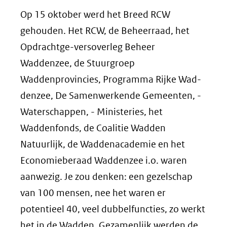
(verwijst
Op 15 oktober werd het Breed RCW
naar
gehouden. Het RCW, de Beheerraad, het
een
Opdrachtge-versoverleg Beheer
andere
Waddenzee, de Stuurgroep
website)
Waddenprovincies, Programma Rijke Wad-
denzee, De Samenwerkende Gemeenten, -
Waterschappen, - Ministeries, het
Waddenfonds, de Coalitie Wadden
Natuurlijk, de Waddenacademie en het
Economieberaad Waddenzee i.o. waren
aanwezig. Je zou denken: een gezelschap
van 100 mensen, nee het waren er
potentieel 40, veel dubbelfuncties, zo werkt
het in de Wadden. Gezamenlijk werden de