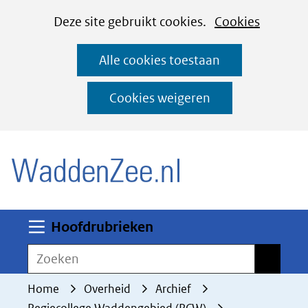
Cookies
Ga
Hier
Deze site gebruikt cookies.
Cookies
instellen
naar
kan
Alle cookies toestaan
de
het
inhoud
gebruik
Cookies weigeren
van
(naar homepage)
cookies
op
deze
website
worden
Uitklappen
Hoofdrubrieken
toegestaan
Zoeken
Zoeken
of
geweigerd.
Home
Overheid
Archief