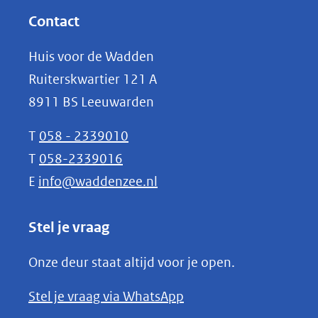
website)
nieuw
Contact
venster)
Huis voor de Wadden
(verwijst
Ruiterskwartier 121 A
naar
8911 BS Leeuwarden
een
andere
T
058 - 2339010
website)
T
058-2339016
E
info@waddenzee.nl
Stel je vraag
Onze deur staat altijd voor je open.
(opent
Stel je vraag via WhatsApp