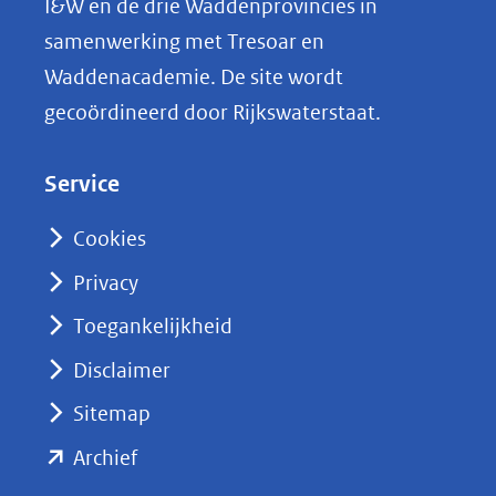
I&W en de drie Waddenprovincies in
i
samenwerking met Tresoar en
n
Waddenacademie. De site wordt
k
gecoördineerd door Rijkswaterstaat.
e
d
Service
I
n
Cookies
(opent
Privacy
in
nieuw
Toegankelijkheid
venster)
Disclaimer
(verwijst
Sitemap
naar
(opent
een
Archief
andere
in