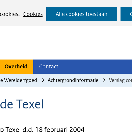
Ga
 cookies.
Cookies
Alle cookies toestaan
naar
de
inhoud
ojecten
Overheid
Contact
Overheid
Contact
tklappen
Uitklappen
Uitklappen
ee Werelderfgoed
Achtergrondinformatie
Verslag co
nde Texel
p Texel d.d. 18 februari 2004