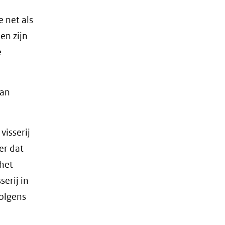
 net als
en zijn
e
kan
visserij
er dat
het
erij in
Volgens