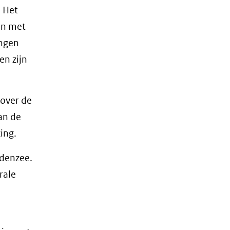
 Het
en met
ingen
en zijn
 over de
an de
ing.
ddenzee.
rale