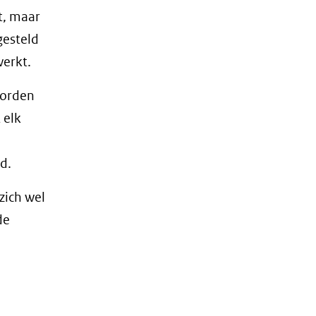
t, maar
gesteld
erkt.
worden
 elk
d.
zich wel
de