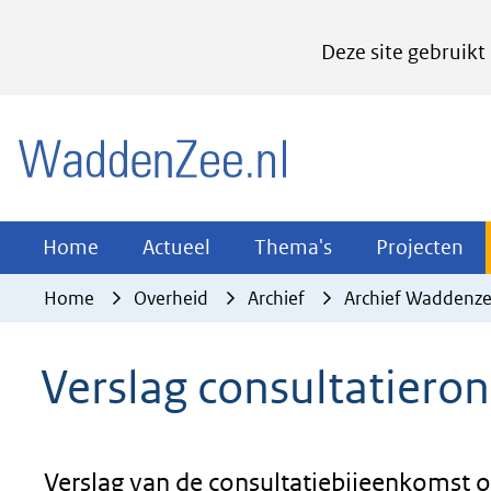
Cookies
Deze site gebruikt
instellen
Hier
(naar homepage)
kan
het
gebruik
van
Actueel
Thema's
Pr
Home
Actueel
Thema's
Projecten
Uitklappen
Uitklappen
Ui
cookies
Home
Overheid
Archief
Archief Waddenz
op
deze
Verslag consultatiero
website
worden
toegestaan
of
Verslag van de consultatiebijeenkomst o