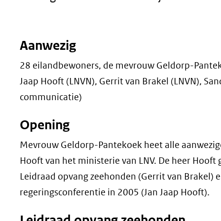
geweigerd.
Aanwezig
28 eilandbewoners, de mevrouw Geldorp-Pantekoe
Jaap Hooft (LNVN), Gerrit van Brakel (LNVN), San
communicatie)
Opening
Mevrouw Geldorp-Pantekoek heet alle aanwezigen
Hooft van het ministerie van LNV. De heer Hooft 
Leidraad opvang zeehonden (Gerrit van Brakel) en
regeringsconferentie in 2005 (Jan Jaap Hooft).
Leidraad opvang zeehonden