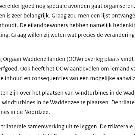
erelderfgoed nog speciale avonden gaat organiseren.
n is zeer belangrijk. Graag zou men een lijst ontvang
 inhoudt. De eilandbewoners hebben namelijk bedenk
ng. Graag willen zij weten wat precies de verandering
eg Orgaan Waddeneilanden (OOW) overleg plaats vindt
derfgoed. Ook heeft het OOW aanbevolen om iemand v
e inhoud en consequenties van een mogelijke aanwijz
hten zijn over het plaatsen van windturbines in de Wa
en windturbines in de Waddenzee te plaatsen. De trilate
ines in de Noordzee.
ilaterale samenwerking uit te leggen. De trilaterale