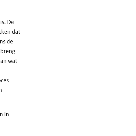
is. De
kken dat
ns de
nbreng
van wat
oces
n
n in