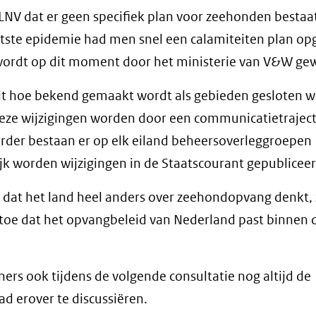
LNV dat er geen specifiek plan voor zeehonden bestaa
tste epidemie had men snel een calamiteiten plan op
wordt op dit moment door het ministerie van V&W gew
 uit hoe bekend gemaakt wordt als gebieden gesloten 
eze wijzigingen worden door een communicatietraject
der bestaan er op elk eiland beheersoverleggroepen
jk worden wijzigingen in de Staatscourant gepubliceer
 dat het land heel anders over zeehondopvang denkt, 
t toe dat het opvangbeleid van Nederland past binnen 
ers ook tijdens de volgende consultatie nog altijd de
d erover te discussiëren.