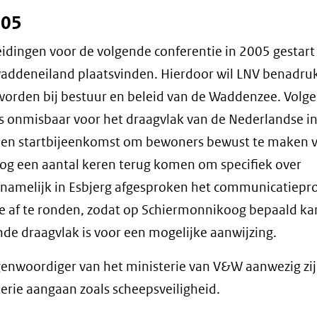
005
idingen voor de volgende conferentie in 2005 gestart 
n waddeneiland plaatsvinden. Hierdoor wil LNV benadru
orden bij bestuur en beleid van de Waddenzee. Volge
rs onmisbaar voor het draagvlak van de Nederlandse i
is een startbijeenkomst om bewoners bewust te maken 
r nog een aantal keren terug komen om specifiek over
 namelijk in Esbjerg afgesproken het communicatiepr
e af te ronden, zodat op Schiermonnikoog bepaald ka
nde draagvlak is voor een mogelijke aanwijzing.
genwoordiger van het ministerie van V&W aanwezig zij
rie aangaan zoals scheepsveiligheid.