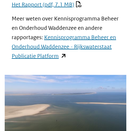
Het Rapport
(pdf, 7.1 MB)
een
andere
Meer weten over Kennisprogramma Beheer
website)
en Onderhoud Waddenzee en andere
rapportages:
Kennisprogramma Beheer en
Onderhoud Waddenzee - Rijkswaterstaat
(opent
Publicatie Platform
in
nieuw
venster)
(verwijst
naar
een
andere
website)