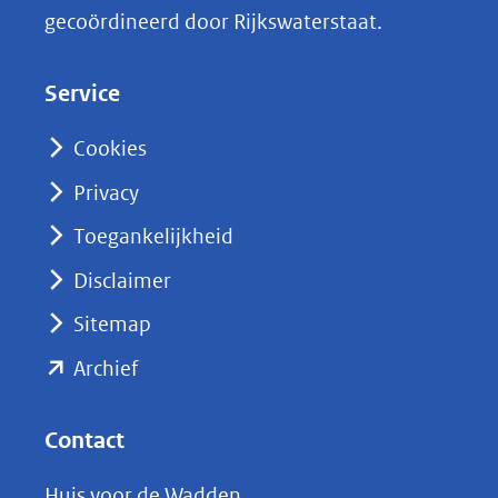
k
gecoördineerd door Rijkswaterstaat.
e
d
Service
I
n
Cookies
(opent
Privacy
in
nieuw
Toegankelijkheid
venster)
Disclaimer
(verwijst
Sitemap
naar
(opent
een
Archief
andere
in
website)
nieuw
Contact
venster)
Huis voor de Wadden