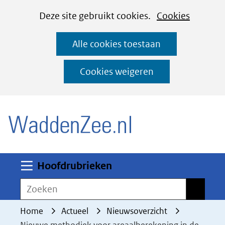
Cookies
Ga
Hier
Deze site gebruikt cookies.
Cookies
instellen
naar
kan
Alle cookies toestaan
de
het
inhoud
gebruik
Cookies weigeren
van
(naar homepage)
cookies
op
deze
website
worden
Uitklappen
Hoofdrubrieken
toegestaan
Zoeken
Zoeken
of
geweigerd.
Home
Actueel
Nieuwsoverzicht