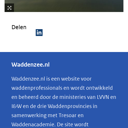
Kli
k
Delen
vo
or
D
ee
e
n
ve
l
Waddenzee.nl
rg
e
ro
n
Waddenzee.nl is een website voor
ti
o
(afbeelding:
ng
waddenprofessionals en wordt ontwikkeld
2026_dsr_rekemethode.jpg)
p
en beheerd door de ministeries van LVVN en
L
I&W en de drie Waddenprovincies in
i
samenwerking met Tresoar en
n
Waddenacademie. De site wordt