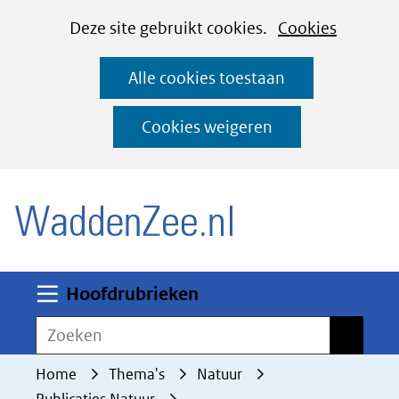
Cookies
Ga
Hier
Deze site gebruikt cookies.
Cookies
instellen
naar
kan
Alle cookies toestaan
de
het
inhoud
gebruik
Cookies weigeren
van
(naar homepage)
cookies
op
deze
website
worden
Uitklappen
Hoofdrubrieken
toegestaan
Zoeken
Zoeken
of
geweigerd.
Home
Thema's
Natuur