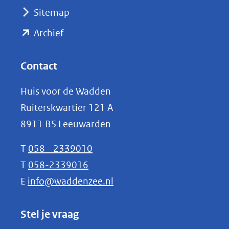
Sitemap
(opent
Archief
in
nieuw
Contact
venster)
Huis voor de Wadden
(verwijst
Ruiterskwartier 121 A
naar
8911 BS Leeuwarden
een
andere
T
058 - 2339010
website)
T
058-2339016
E
info@waddenzee.nl
Stel je vraag