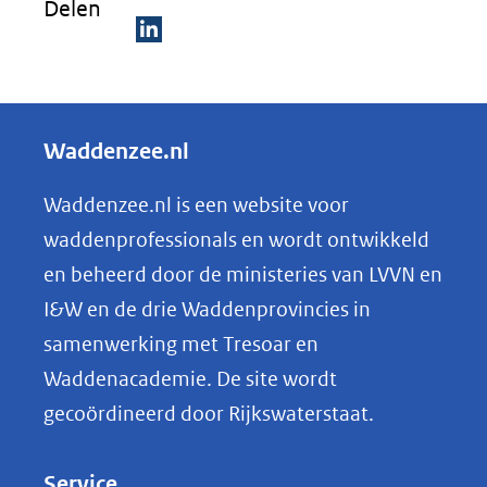
Delen
D
e
l
Waddenzee.nl
e
n
Waddenzee.nl is een website voor
o
waddenprofessionals en wordt ontwikkeld
p
en beheerd door de ministeries van LVVN en
L
I&W en de drie Waddenprovincies in
i
samenwerking met Tresoar en
n
Waddenacademie. De site wordt
k
gecoördineerd door Rijkswaterstaat.
e
d
Service