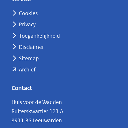
I
n
Cookies
(opent
Privacy
in
nieuw
Toegankelijkheid
venster)
Disclaimer
(verwijst
Sitemap
naar
(opent
een
Archief
andere
in
website)
nieuw
Contact
venster)
Huis voor de Wadden
(verwijst
Ruiterskwartier 121 A
naar
8911 BS Leeuwarden
een