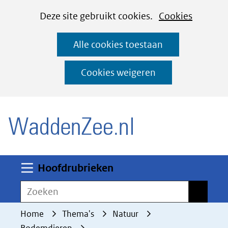
Cookies
Ga
Hier
Deze site gebruikt cookies.
Cookies
instellen
naar
kan
Alle cookies toestaan
de
het
inhoud
gebruik
Cookies weigeren
van
(naar homepage)
cookies
op
deze
website
worden
Uitklappen
Hoofdrubrieken
toegestaan
Zoeken
Zoeken
of
geweigerd.
Home
Thema's
Natuur