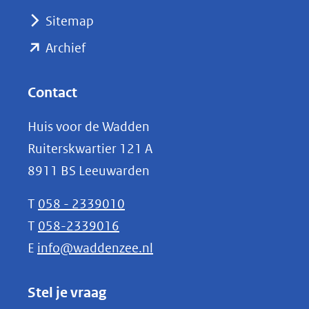
(verwijst
Sitemap
naar
(opent
een
Archief
andere
in
website)
nieuw
Contact
venster)
Huis voor de Wadden
(verwijst
Ruiterskwartier 121 A
naar
8911 BS Leeuwarden
een
andere
T
058 - 2339010
website)
T
058-2339016
E
info@waddenzee.nl
Stel je vraag