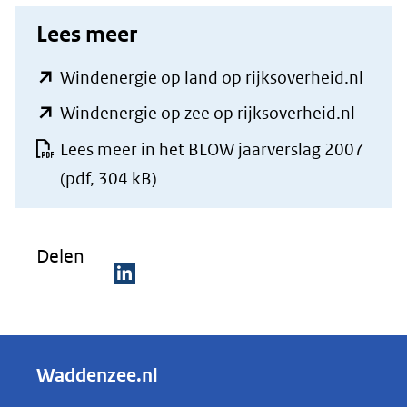
Lees meer
(open
Windenergie op land op rijksoverheid.nl
in
(opent
Windenergie op zee op rijksoverheid.nl
nieu
in
Lees meer in het BLOW jaarverslag 2007
venst
nieuw
(pdf, 304 kB)
(verwi
venste
naar
(verwij
een
Delen
naar
ande
een
D
websi
ander
e
websit
l
Waddenzee.nl
e