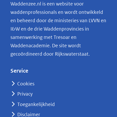
n
Waddenzee.nl is een website voor
o
waddenprofessionals en wordt ontwikkeld
p
en beheerd door de ministeries van LVVN en
L
I&W en de drie Waddenprovincies in
i
samenwerking met Tresoar en
n
Waddenacademie. De site wordt
k
gecoördineerd door Rijkswaterstaat.
e
d
Service
I
n
Cookies
(opent
Privacy
in
nieuw
Toegankelijkheid
venster)
Disclaimer