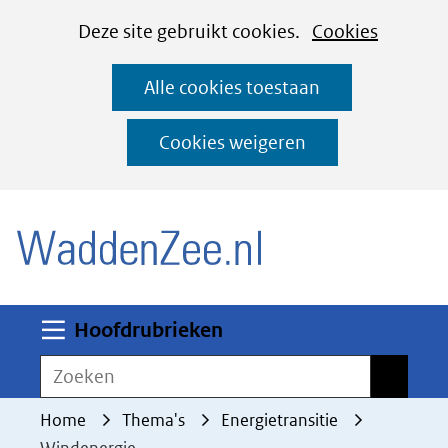
Cookies
Ga
Hier
Deze site gebruikt cookies.
Cookies
instellen
naar
kan
Alle cookies toestaan
de
het
inhoud
gebruik
Cookies weigeren
van
(naar homepage)
cookies
op
deze
website
worden
Uitklappen
Hoofdrubrieken
toegestaan
Zoeken
Zoeken
of
geweigerd.
Home
Thema's
Energietransitie