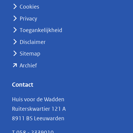
n
Cookies
(opent
Privacy
in
nieuw
Toegankelijkheid
venster)
Disclaimer
(verwijst
Sitemap
naar
(opent
een
Archief
andere
in
website)
nieuw
Contact
venster)
Huis voor de Wadden
(verwijst
Ruiterskwartier 121 A
naar
8911 BS Leeuwarden
een
andere
T
058 - 2339010