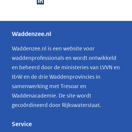
D
e
l
Waddenzee.nl
e
n
Waddenzee.nl is een website voor
o
waddenprofessionals en wordt ontwikkeld
p
en beheerd door de ministeries van LVVN en
L
I&W en de drie Waddenprovincies in
i
samenwerking met Tresoar en
n
Waddenacademie. De site wordt
k
gecoördineerd door Rijkswaterstaat.
e
d
Service
I