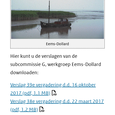
venster)
(verwijst
naar
een
Eems-Dollard
andere
website)
Hier kunt u de verslagen van de
subcommissie G, werkgroep Eems-Dollard
downloaden:
Verslag 39e vergadering d.d. 16 oktober
2017
(pdf, 1.1 MB)
Verslag 38e vergadering d.d. 22 maart 2017
(pdf, 1.2 MB)