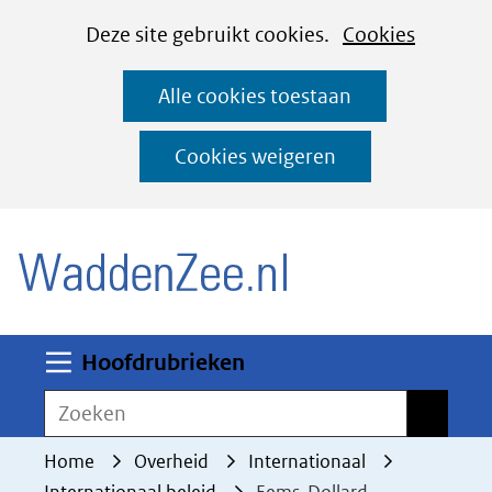
Cookies
Ga
Hier
Deze site gebruikt cookies.
Cookies
instellen
naar
kan
Alle cookies toestaan
de
het
inhoud
gebruik
Cookies weigeren
van
(naar homepage)
cookies
op
deze
website
worden
Uitklappen
Hoofdrubrieken
toegestaan
Zoeken
Zoeken
of
geweigerd.
Home
Overheid
Internationaal