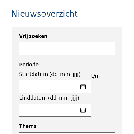
Nieuwsoverzicht
Zoeken
Zoeken
Vrij zoeken
in
binnen
de
de
index
index
Periode
Startdatum
(dd-mm-jjjj)
t/m
Kies
datum
Einddatum
(dd-mm-jjjj)
voor
veld
Kies
Startdatum
datum
(dd-
voor
Thema
mm-
veld