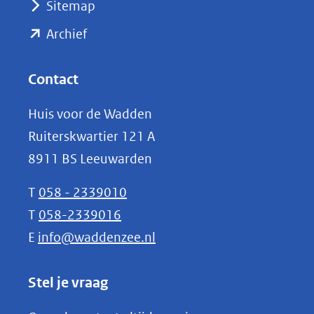
Sitemap
naar
(opent
een
Archief
andere
in
website)
nieuw
Contact
venster)
Huis voor de Wadden
(verwijst
Ruiterskwartier 121 A
naar
8911 BS Leeuwarden
een
andere
T
058 - 2339010
website)
T
058-2339016
E
info@waddenzee.nl
Stel je vraag