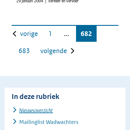
29 januari 2004
Verkeer en Vervoer
pagina
vorige
1
...
682
pagina
683
volgende
In deze rubriek
Nieuwsoverzicht
Mailinglist Wadwachters