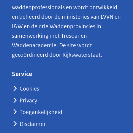
o
waddenprofessionals en wordt ontwikkeld
p
en beheerd door de ministeries van LVVN en
L
I&W en de drie Waddenprovincies in
i
samenwerking met Tresoar en
n
Waddenacademie. De site wordt
k
gecoördineerd door Rijkswaterstaat.
e
d
Service
I
n
Cookies
(opent
Privacy
in
nieuw
Toegankelijkheid
venster)
Disclaimer
(verwijst