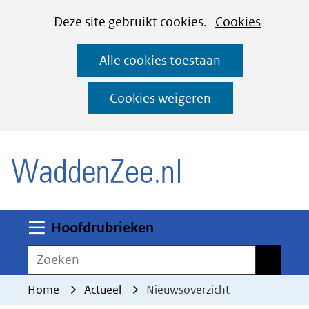
Cookies
Ga
Hier
Deze site gebruikt cookies.
Cookies
instellen
naar
kan
Alle cookies toestaan
de
het
inhoud
gebruik
Cookies weigeren
van
(naar homepage)
cookies
op
deze
website
worden
Uitklappen
Hoofdrubrieken
toegestaan
Zoeken
Zoeken
of
geweigerd.
Home
Actueel
Nieuwsoverzicht