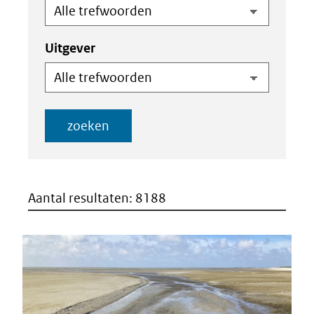
jjjj)
Einddatum
(dd-
mm-
Uitgever
jjjj)
zoeken
Aantal resultaten: 8188
Resultaten