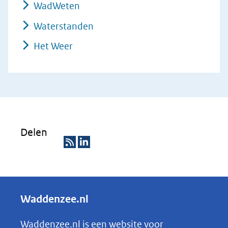
WadWeten
Waterstanden
Het Weer
Delen
R
D
S
e
S
l
Waddenzee.nl
e
n
Waddenzee.nl is een website voor