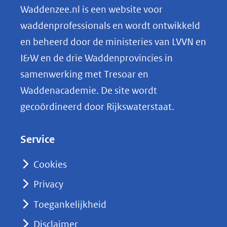
n
Waddenzee.nl is een website voor
ti
o
(afbeelding:
ng
waddenprofessionals en wordt ontwikkeld
oscar_franken_perenboom.jpg)
p
en beheerd door de ministeries van LVVN en
L
I&W en de drie Waddenprovincies in
i
samenwerking met Tresoar en
n
Waddenacademie. De site wordt
k
gecoördineerd door Rijkswaterstaat.
e
d
Service
I
n
Cookies
(opent
Privacy
in
nieuw
Toegankelijkheid
venster)
Disclaimer