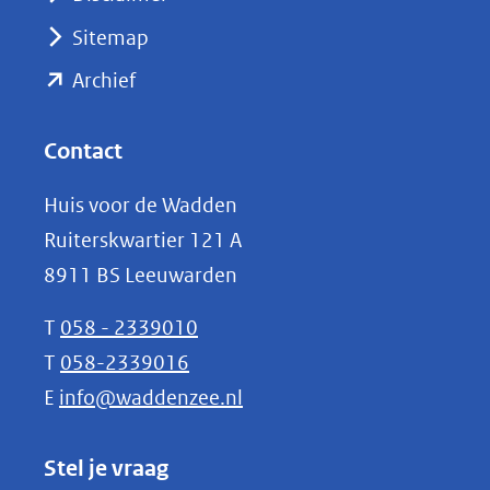
(verwijst
Sitemap
naar
(opent
een
Archief
andere
in
website)
nieuw
Contact
venster)
Huis voor de Wadden
(verwijst
Ruiterskwartier 121 A
naar
8911 BS Leeuwarden
een
andere
T
058 - 2339010
website)
T
058-2339016
E
info@waddenzee.nl
Stel je vraag