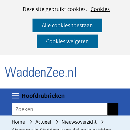
Cookies
Ga
Hier
Deze site gebruikt cookies.
Cookies
instellen
naar
kan
Alle cookies toestaan
de
het
inhoud
gebruik
Cookies weigeren
van
(naar homepage)
cookies
op
deze
website
worden
Uitklappen
Hoofdrubrieken
toegestaan
Zoeken
Zoeken
of
geweigerd.
Home
Actueel
Nieuwsoverzicht