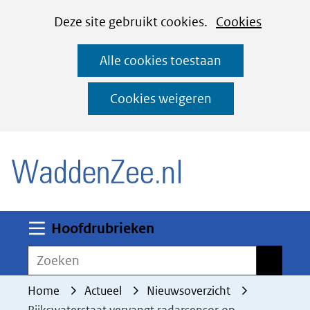
Cookies
Ga
Hier
Deze site gebruikt cookies.
Cookies
instellen
naar
kan
Alle cookies toestaan
de
het
inhoud
gebruik
Cookies weigeren
van
(naar homepage)
cookies
op
deze
website
worden
Uitklappen
Hoofdrubrieken
toegestaan
Zoeken
Zoeken
of
geweigerd.
Home
Actueel
Nieuwsoverzicht