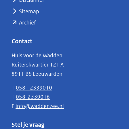
(verwijst
Sitemap
naar
(opent
een
Archief
andere
in
website)
nieuw
Contact
venster)
Huis voor de Wadden
(verwijst
Ruiterskwartier 121 A
naar
8911 BS Leeuwarden
een
andere
T
058 - 2339010
website)
T
058-2339016
E
info@waddenzee.nl
Stel je vraag