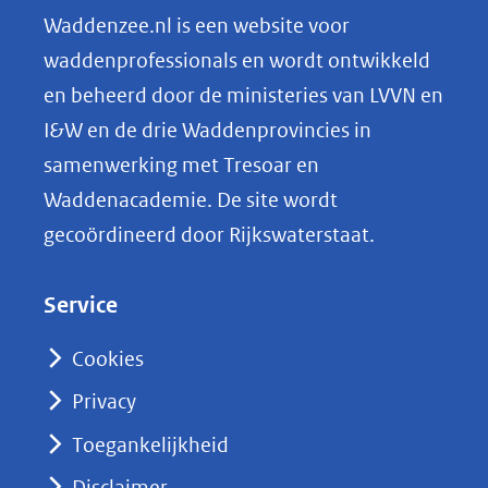
ro
n
Waddenzee.nl is een website voor
ti
o
(afbeelding:
ng
waddenprofessionals en wordt ontwikkeld
img_0096.jpg)
p
en beheerd door de ministeries van LVVN en
L
I&W en de drie Waddenprovincies in
i
samenwerking met Tresoar en
n
Waddenacademie. De site wordt
k
gecoördineerd door Rijkswaterstaat.
e
d
Service
I
n
Cookies
(opent
Privacy
in
nieuw
Toegankelijkheid
venster)
Disclaimer