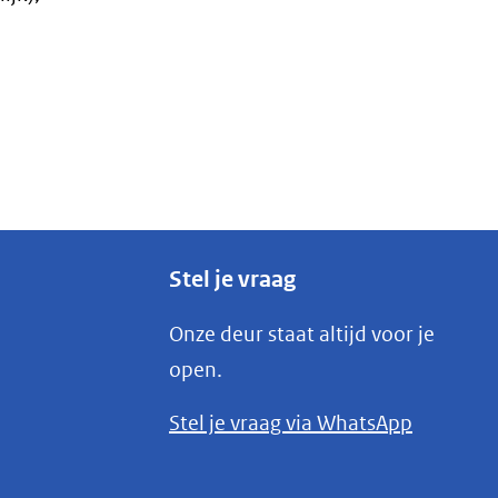
Stel je vraag
Onze deur staat altijd voor je
open.
(opent
Stel je vraag via WhatsApp
in
nieuw