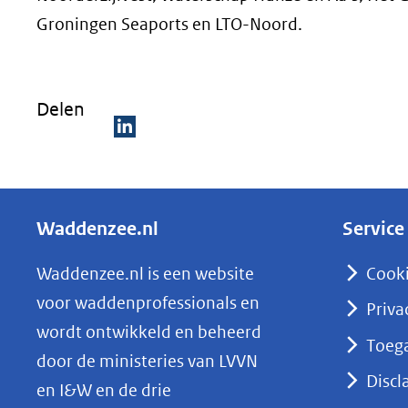
Groningen Seaports en LTO-Noord.
Delen
D
e
l
Waddenzee.nl
Service
e
n
Waddenzee.nl is een website
Cook
o
voor waddenprofessionals en
Priva
p
wordt ontwikkeld en beheerd
Toega
L
door de ministeries van LVVN
i
Discl
en I&W en de drie
n