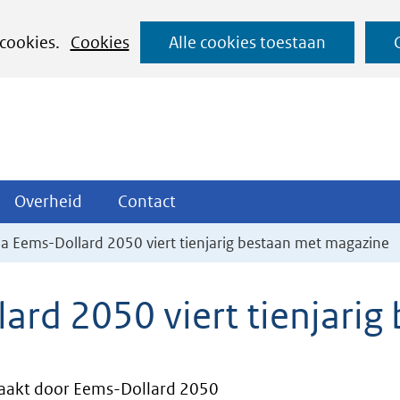
Ga
 cookies.
Cookies
Alle cookies toestaan
naar
de
inhoud
ojecten
Overheid
Contact
Overheid
Contact
tklappen
Uitklappen
Uitklappen
 Eems-Dollard 2050 viert tienjarig bestaan met magazine
rd 2050 viert tienjarig
akt door Eems-Dollard 2050