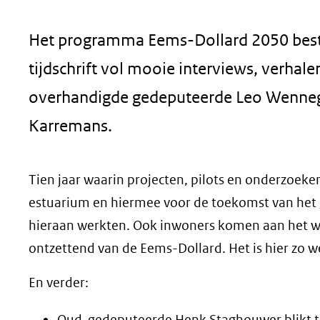
geweigerd.
Het programma Eems-Dollard 2050 bestaa
tijdschrift vol mooie interviews, verha
overhandigde gedeputeerde Leo Wennege
Karremans.
Tien jaar waarin projecten, pilots en onderzoeke
estuarium en hiermee voor de toekomst van het g
hieraan werkten. Ook inwoners komen aan het w
ontzettend van de Eems-Dollard. Het is hier zo we
En verder:
Oud-gedeputeerde Henk Staghouwer blikt ter