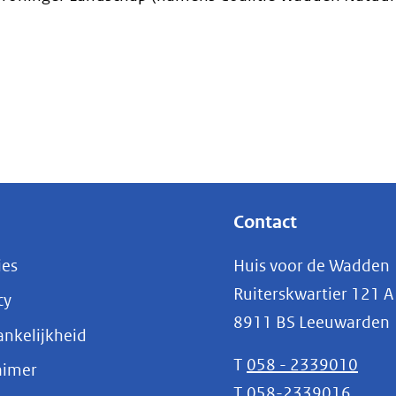
naar
een
andere
website)
Contact
ies
Huis voor de Wadden
Ruiterskwartier 121 A
cy
8911 BS Leeuwarden
nkelijkheid
T
058 - 2339010
aimer
T
058-2339016