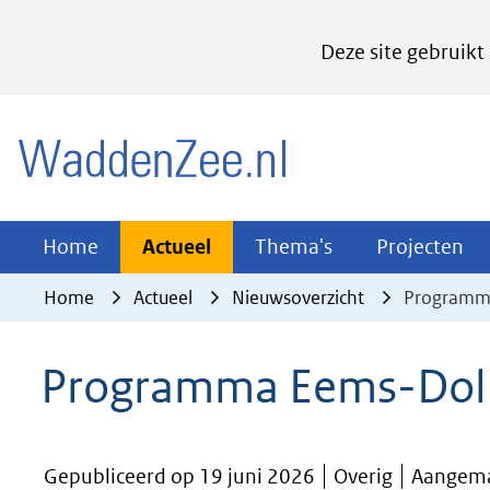
Cookies
Deze site gebruikt
instellen
Hier
(naar homepage)
kan
het
gebruik
van
Actueel
Thema's
Pr
Home
Actueel
Thema's
Projecten
Uitklappen
Uitklappen
Ui
cookies
Home
Actueel
Nieuwsoverzicht
Programma
op
deze
Programma Eems-Dolla
website
worden
toegestaan
Gepubliceerd op 19 juni 2026
Overig
Aangema
of