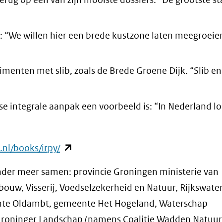
: “We willen hier een brede kustzone laten meegroei
menten met slib, zoals de Brede Groene Dijk. “Slib en 
e integrale aanpak een voorbeeld is: “In Nederland l
(opent
.nl/books/irpy/
in
er meer samen: provincie Groningen ministerie van
nieuw
bouw, Visserij, Voedselzekerheid en Natuur, Rijkswate
venster)
te Oldambt, gemeente Het Hogeland, Waterschap
(verwijst
Groninger Landschap (namens Coalitie Wadden Natuurl