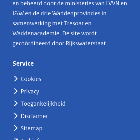
p
en beheerd door de ministeries van LVVN en
L
I&W en de drie Waddenprovincies in
i
samenwerking met Tresoar en
n
Waddenacademie. De site wordt
k
gecoördineerd door Rijkswaterstaat.
e
d
Service
I
n
Cookies
(opent
Privacy
in
nieuw
Toegankelijkheid
venster)
Disclaimer
(verwijst
Sitemap
naar