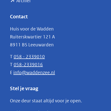
(opent
een
Archief
andere
in
website)
nieuw
Contact
venster)
Huis voor de Wadden
(verwijst
Ruiterskwartier 121 A
naar
8911 BS Leeuwarden
een
andere
T
058 - 2339010
website)
T
058-2339016
E
info@waddenzee.nl
Stel je vraag
Onze deur staat altijd voor je open.