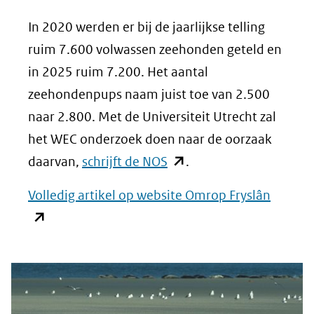
In 2020 werden er bij de jaarlijkse telling
ruim 7.600 volwassen zeehonden geteld en
in 2025 ruim 7.200. Het aantal
zeehondenpups naam juist toe van 2.500
naar 2.800. Met de Universiteit Utrecht zal
het WEC onderzoek doen naar de oorzaak
(opent
daarvan,
schrijft de NOS
.
in
(opent
Volledig artikel op website Omrop Fryslân
nieuw
in
venster)
nieuw
(verwijst
venster
naar
(verwij
een
naar