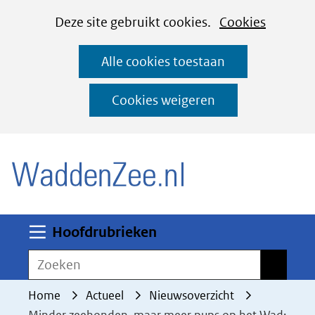
Cookies
Ga
Hier
Deze site gebruikt cookies.
Cookies
instellen
naar
kan
Alle cookies toestaan
de
het
inhoud
gebruik
Cookies weigeren
van
(naar homepage)
cookies
op
deze
website
worden
Uitklappen
Hoofdrubrieken
toegestaan
Zoeken
Zoeken
of
geweigerd.
Home
Actueel
Nieuwsoverzicht