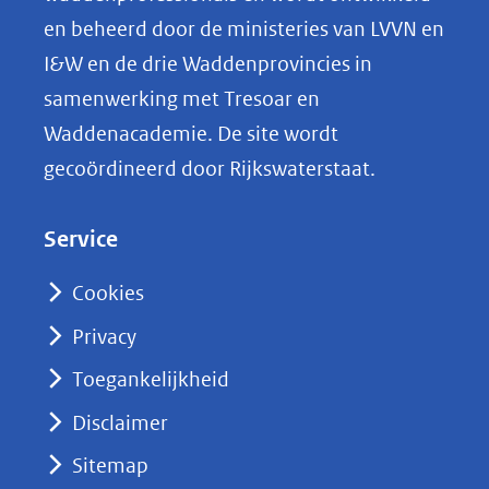
20241011_harlingen_haven_1_.jpg)
p
en beheerd door de ministeries van LVVN en
L
I&W en de drie Waddenprovincies in
i
samenwerking met Tresoar en
n
Waddenacademie. De site wordt
k
gecoördineerd door Rijkswaterstaat.
e
d
Service
I
n
Cookies
(opent
Privacy
in
nieuw
Toegankelijkheid
venster)
Disclaimer
(verwijst
Sitemap
naar