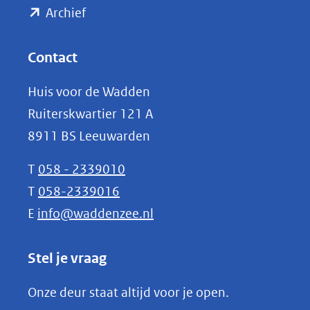
(opent
een
Archief
andere
in
website)
nieuw
Contact
venster)
Huis voor de Wadden
(verwijst
Ruiterskwartier 121 A
naar
8911 BS Leeuwarden
een
andere
T
058 - 2339010
website)
T
058-2339016
E
info@waddenzee.nl
Stel je vraag
Onze deur staat altijd voor je open.