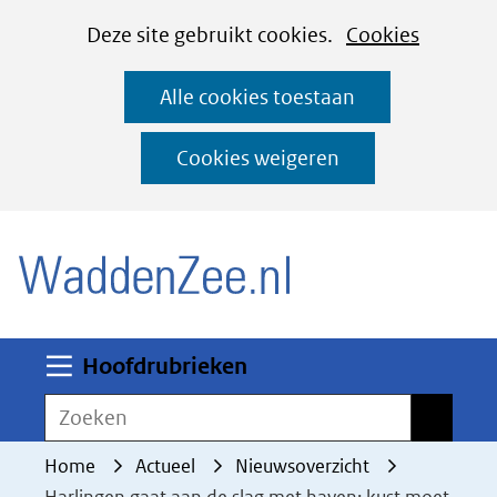
Cookies
Ga
Hier
Deze site gebruikt cookies.
Cookies
instellen
naar
kan
Alle cookies toestaan
de
het
inhoud
gebruik
Cookies weigeren
van
(naar homepage)
cookies
op
deze
website
worden
Uitklappen
Hoofdrubrieken
toegestaan
Zoeken
Zoeken
of
geweigerd.
Home
Actueel
Nieuwsoverzicht