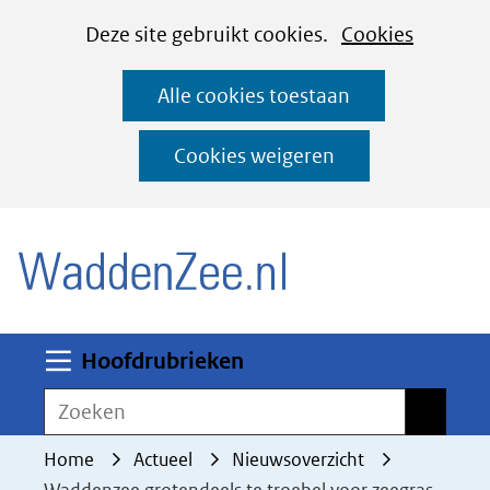
Cookies
Ga
Hier
Deze site gebruikt cookies.
Cookies
instellen
naar
kan
Alle cookies toestaan
de
het
inhoud
gebruik
Cookies weigeren
van
(naar homepage)
cookies
op
deze
website
worden
Uitklappen
Hoofdrubrieken
toegestaan
Zoeken
Zoeken
of
geweigerd.
Home
Actueel
Nieuwsoverzicht