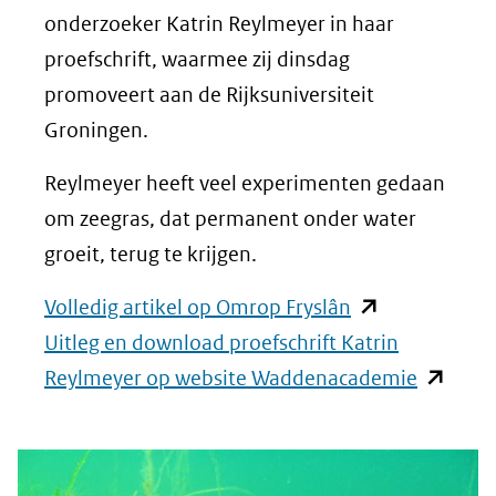
onderzoeker Katrin Reylmeyer in haar
proefschrift, waarmee zij dinsdag
promoveert aan de Rijksuniversiteit
Groningen.
Reylmeyer heeft veel experimenten gedaan
om zeegras, dat permanent onder water
groeit, terug te krijgen.
(opent
Volledig artikel op Omrop Fryslân
in
Uitleg en download proefschrift Katrin
nieuw
(opent
Reylmeyer op website Waddenacademie
venster)
in
(verwijst
nieuw
naar
venster)