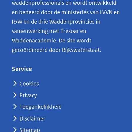
o
(afbeelding:
ng
waddenprofessionals en wordt ontwikkeld
waddenzee_onderwater_laura_govers_1_.jpg)
p
en beheerd door de ministeries van LVVN en
L
I&W en de drie Waddenprovincies in
i
samenwerking met Tresoar en
n
Waddenacademie. De site wordt
k
gecoördineerd door Rijkswaterstaat.
e
d
Service
I
n
Cookies
(opent
Privacy
in
nieuw
Toegankelijkheid
venster)
Disclaimer
(verwijst
Sitemap