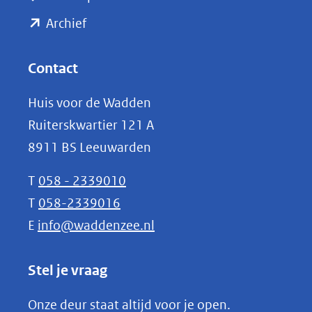
naar
(opent
een
Archief
andere
in
website)
nieuw
Contact
venster)
Huis voor de Wadden
(verwijst
Ruiterskwartier 121 A
naar
8911 BS Leeuwarden
een
andere
T
058 - 2339010
website)
T
058-2339016
E
info@waddenzee.nl
Stel je vraag
Onze deur staat altijd voor je open.