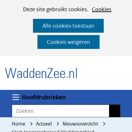
Cookies
Ga
Hier
Deze site gebruikt cookies.
Cookies
instellen
naar
kan
Alle cookies toestaan
de
het
inhoud
gebruik
Cookies weigeren
van
(naar homepage)
cookies
op
deze
website
worden
Uitklappen
Hoofdrubrieken
toegestaan
Zoeken
Zoeken
of
geweigerd.
Home
Actueel
Nieuwsoverzicht