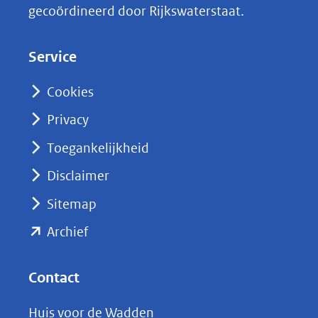
gecoördineerd door Rijkswaterstaat.
e
d
Service
I
n
Cookies
(opent
Privacy
in
nieuw
Toegankelijkheid
venster)
Disclaimer
(verwijst
Sitemap
naar
(opent
een
Archief
andere
in
website)
nieuw
Contact
venster)
Huis voor de Wadden