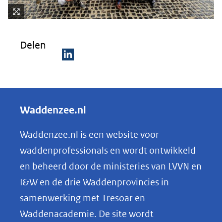
Kli
k
Delen
vo
or
D
ee
e
n
ve
l
Waddenzee.nl
rg
e
ro
n
Waddenzee.nl is een website voor
ti
o
(afbeelding:
ng
waddenprofessionals en wordt ontwikkeld
230625zje_7673.jpg)
p
en beheerd door de ministeries van LVVN en
L
I&W en de drie Waddenprovincies in
i
samenwerking met Tresoar en
n
Waddenacademie. De site wordt
k