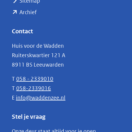
Sitemap
naar
(opent
een
Archief
andere
in
website)
nieuw
Contact
venster)
Huis voor de Wadden
(verwijst
Ruiterskwartier 121 A
naar
8911 BS Leeuwarden
een
andere
T
058 - 2339010
website)
T
058-2339016
E
info@waddenzee.nl
Stel je vraag
Onze deur staat altijd voor je open.