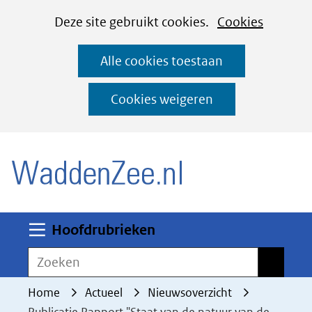
Cookies
Ga
Hier
Deze site gebruikt cookies.
Cookies
instellen
naar
kan
Alle cookies toestaan
de
het
inhoud
gebruik
Cookies weigeren
van
(naar homepage)
cookies
op
deze
website
worden
Uitklappen
Hoofdrubrieken
toegestaan
Zoeken
Zoeken
of
geweigerd.
Home
Actueel
Nieuwsoverzicht