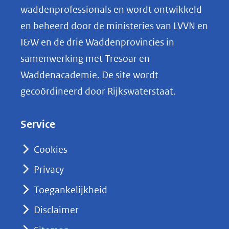
o
(afbeelding:
ng
waddenprofessionals en wordt ontwikkeld
staat_waddennatuur.jpg)
p
en beheerd door de ministeries van LVVN en
L
I&W en de drie Waddenprovincies in
i
samenwerking met Tresoar en
n
Waddenacademie. De site wordt
k
gecoördineerd door Rijkswaterstaat.
e
d
Service
I
n
Cookies
(opent
Privacy
in
nieuw
Toegankelijkheid
venster)
Disclaimer
(verwijst