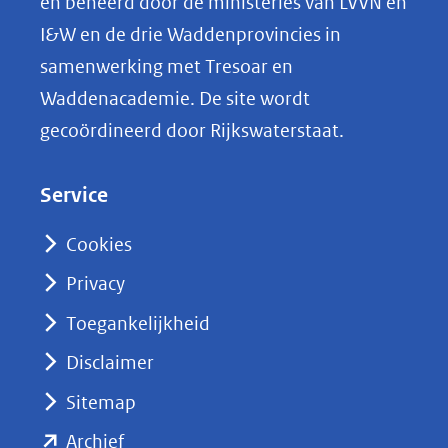
en beheerd door de ministeries van LVVN en
fryslan-
L
I&W en de drie Waddenprovincies in
provincie-
i
samenwerking met Tresoar en
steunt-
n
duurzame-
Waddenacademie. De site wordt
k
energie-
gecoördineerd door Rijkswaterstaat.
op-
e
de-
d
wadden-
Service
I
met-
n
e625-
Cookies
(opent
000tidalkite_2-
Privacy
in
e.jpg)
nieuw
Toegankelijkheid
venster)
Disclaimer
(verwijst
Sitemap
naar
(opent
een
Archief