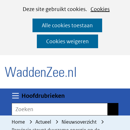
Cookies
Ga
Hier
Deze site gebruikt cookies.
Cookies
instellen
naar
kan
Alle cookies toestaan
de
het
inhoud
gebruik
Cookies weigeren
van
(naar homepage)
cookies
op
deze
website
worden
Uitklappen
Hoofdrubrieken
toegestaan
Zoeken
Zoeken
of
geweigerd.
Home
Actueel
Nieuwsoverzicht