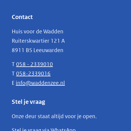
andere
in
website)
nieuw
Contact
venster)
Huis voor de Wadden
(verwijst
Ruiterskwartier 121 A
naar
8911 BS Leeuwarden
een
andere
T
058 - 2339010
website)
T
058-2339016
E
info@waddenzee.nl
Stel je vraag
Onze deur staat altijd voor je open.
(opent
Stel je vraag via WhatsApp