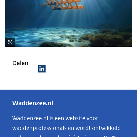
een
ande
websi
Kli
k
Delen
vo
or
D
ee
e
n
ve
l
Waddenzee.nl
rg
e
ro
n
Waddenzee.nl is een website voor
ti
o
(afbeelding:
ng
waddenprofessionals en wordt ontwikkeld
tidal_provinsje-
p