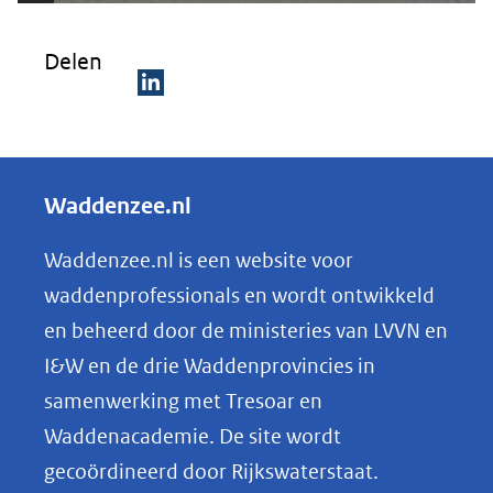
Kli
k
Delen
vo
or
D
ee
e
n
ve
l
Waddenzee.nl
rg
e
ro
n
Waddenzee.nl is een website voor
ti
o
(afbeelding:
ng
waddenprofessionals en wordt ontwikkeld
vlieland-
p
en beheerd door de ministeries van LVVN en
veerdam_tcm26-
L
I&W en de drie Waddenprovincies in
340665_1_1_.jpg)
i
samenwerking met Tresoar en
n
Waddenacademie. De site wordt
k
gecoördineerd door Rijkswaterstaat.
e