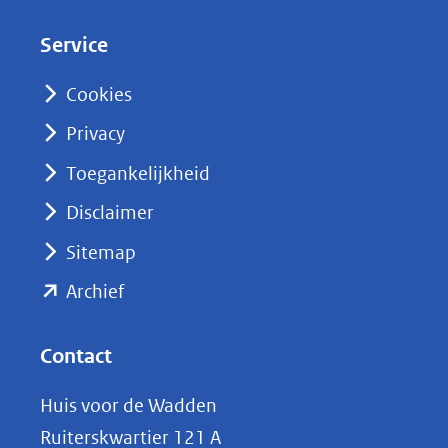
d
Service
I
n
Cookies
(opent
Privacy
in
nieuw
Toegankelijkheid
venster)
Disclaimer
(verwijst
Sitemap
naar
(opent
een
Archief
andere
in
website)
nieuw
Contact
venster)
Huis voor de Wadden
(verwijst
Ruiterskwartier 121 A