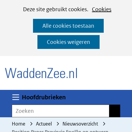
Cookies
Ga
Hier
Deze site gebruikt cookies.
Cookies
instellen
naar
kan
Alle cookies toestaan
de
het
inhoud
gebruik
Cookies weigeren
van
(naar homepage)
cookies
op
deze
website
worden
Uitklappen
Hoofdrubrieken
toegestaan
Zoeken
Zoeken
of
geweigerd.
Home
Actueel
Nieuwsoverzicht