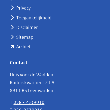
(opent
Privacy
in
nieuw
Toegankelijkheid
venster)
Disclaimer
(verwijst
Sitemap
naar
(opent
een
Archief
andere
in
website)
nieuw
Contact
venster)
Huis voor de Wadden
(verwijst
Ruiterskwartier 121 A
naar
8911 BS Leeuwarden
een
andere
T
058 - 2339010
website)