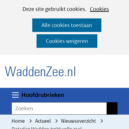
Cookies
Ga
Hier
Deze site gebruikt cookies.
Cookies
instellen
naar
kan
Alle cookies toestaan
de
het
inhoud
gebruik
Cookies weigeren
van
(naar homepage)
cookies
op
deze
website
worden
Uitklappen
Hoofdrubrieken
toegestaan
Zoeken
Zoeken
of
geweigerd.
Home
Actueel
Nieuwsoverzicht