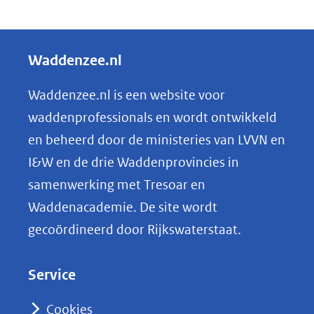
D
ee
e
n
ve
l
Waddenzee.nl
rg
e
ro
n
Waddenzee.nl is een website voor
ti
o
(afbeelding:
ng
waddenprofessionals en wordt ontwikkeld
datadag2025.jpg)
p
en beheerd door de ministeries van LVVN en
L
I&W en de drie Waddenprovincies in
i
samenwerking met Tresoar en
n
Waddenacademie. De site wordt
k
gecoördineerd door Rijkswaterstaat.
e
d
Service
I
n
Cookies