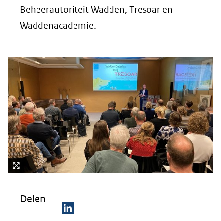
Beheerautoriteit Wadden, Tresoar en
Waddenacademie.
Kli
k
Delen
vo
or