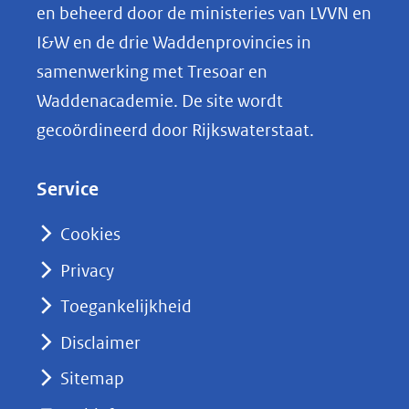
0j9a7834_kornwerd_vismigr_1_.jpg)
p
en beheerd door de ministeries van LVVN en
L
I&W en de drie Waddenprovincies in
i
samenwerking met Tresoar en
n
Waddenacademie. De site wordt
k
gecoördineerd door Rijkswaterstaat.
e
d
Service
I
n
Cookies
(opent
Privacy
in
nieuw
Toegankelijkheid
venster)
Disclaimer
(verwijst
Sitemap
naar