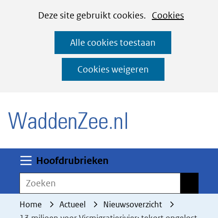
Cookies
Ga
Hier
Deze site gebruikt cookies.
Cookies
instellen
naar
kan
Alle cookies toestaan
de
het
inhoud
gebruik
Cookies weigeren
van
(naar homepage)
cookies
op
deze
website
worden
Uitklappen
Hoofdrubrieken
toegestaan
Zoeken
Zoeken
of
geweigerd.
Home
Actueel
Nieuwsoverzicht