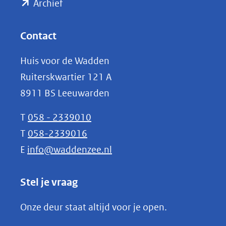
(opent
een
Archief
andere
in
website)
nieuw
Contact
venster)
Huis voor de Wadden
(verwijst
Ruiterskwartier 121 A
naar
8911 BS Leeuwarden
een
andere
T
058 - 2339010
website)
T
058-2339016
E
info@waddenzee.nl
Stel je vraag
Onze deur staat altijd voor je open.