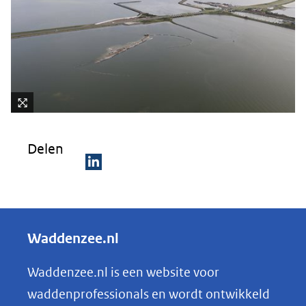
naar
een
andere
website)
Kli
k
Delen
vo
or
D
ee
e
n
ve
l
Waddenzee.nl
rg
e
ro
n
Waddenzee.nl is een website voor
ti
o
(afbeelding:
ng
waddenprofessionals en wordt ontwikkeld