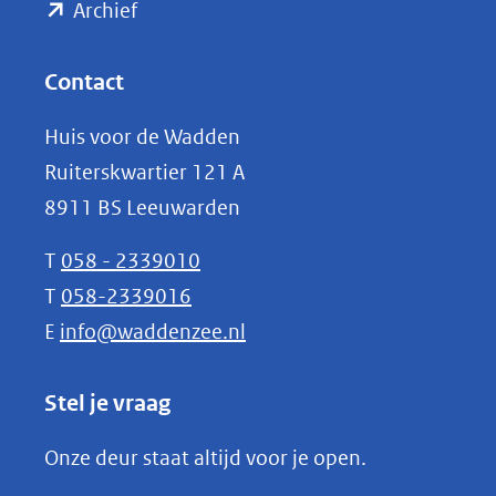
(opent
een
Archief
andere
in
website)
nieuw
Contact
venster)
Huis voor de Wadden
(verwijst
Ruiterskwartier 121 A
naar
8911 BS Leeuwarden
een
andere
T
058 - 2339010
website)
T
058-2339016
E
info@waddenzee.nl
Stel je vraag
Onze deur staat altijd voor je open.