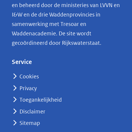
p
en beheerd door de ministeries van LVVN en
L
I&W en de drie Waddenprovincies in
i
samenwerking met Tresoar en
n
Waddenacademie. De site wordt
k
gecoördineerd door Rijkswaterstaat.
e
d
Service
I
n
Cookies
(opent
Privacy
in
nieuw
Toegankelijkheid
venster)
Disclaimer
(verwijst
Sitemap
naar