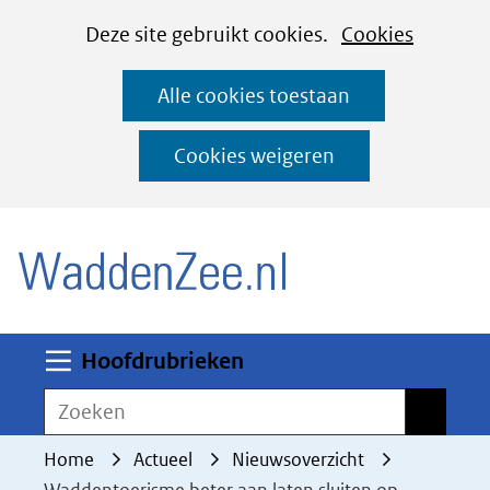
Cookies
Ga
Hier
Deze site gebruikt cookies.
Cookies
instellen
naar
kan
Alle cookies toestaan
de
het
inhoud
gebruik
Cookies weigeren
van
(naar homepage)
cookies
op
deze
website
worden
Uitklappen
Hoofdrubrieken
toegestaan
Zoeken
Zoeken
of
geweigerd.
Home
Actueel
Nieuwsoverzicht