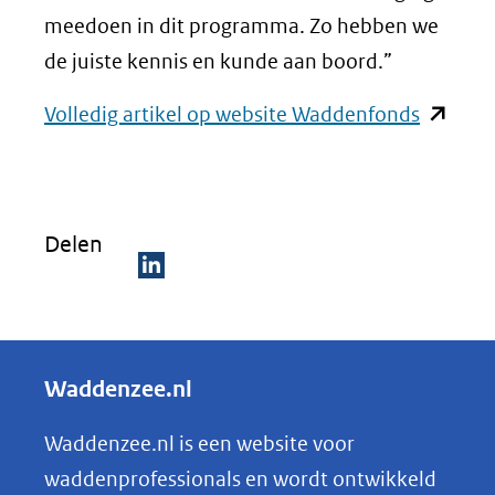
meedoen in dit programma. Zo hebben we
de juiste kennis en kunde aan boord.”
(opent
Volledig artikel op website Waddenfonds
in
nieuw
venster)
Delen
(verwijs
naar
D
een
e
andere
l
Waddenzee.nl
website
e
n
Waddenzee.nl is een website voor
o
waddenprofessionals en wordt ontwikkeld