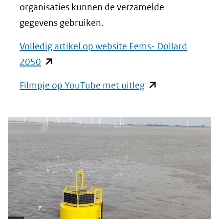
organisaties kunnen de verzamelde
gegevens gebruiken.
Volledig artikel op website Eems- Dollard
(opent
2050
in
(opent
Filmpje op YouTube met uitleg
nieuw
in
venster)
nieuw
(verwijst
venster)
naar
(verwijst
een
naar
andere
een
website)
andere
website)