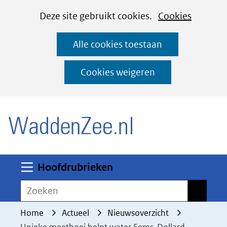
Cookies
Ga
Hier
Deze site gebruikt cookies.
Cookies
instellen
naar
kan
Alle cookies toestaan
de
het
inhoud
gebruik
Cookies weigeren
van
(naar homepage)
cookies
op
deze
website
worden
Uitklappen
Hoofdrubrieken
toegestaan
Zoeken
Zoeken
of
geweigerd.
Home
Actueel
Nieuwsoverzicht