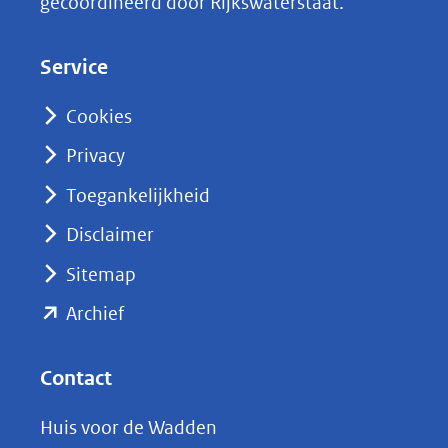
gecoördineerd door Rijkswaterstaat.
e
d
Service
I
n
Cookies
(opent
Privacy
in
nieuw
Toegankelijkheid
venster)
Disclaimer
(verwijst
Sitemap
naar
(opent
een
Archief
andere
in
website)
nieuw
Contact
venster)
Huis voor de Wadden
(verwijst