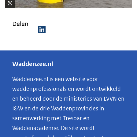
Kli
k
Delen
vo
or
D
ee
e
n
ve
l
Waddenzee.nl
rg
e
ro
n
Waddenzee.nl is een website voor
ti
o
(afbeelding:
ng
waddenprofessionals en wordt ontwikkeld
meetboei-
p
en beheerd door de ministeries van LVVN en
2-
L
I&W en de drie Waddenprovincies in
790x467.jpg)
i
samenwerking met Tresoar en
n
Waddenacademie. De site wordt
k