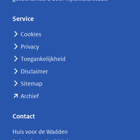
e
d
Service
I
n
Cookies
(opent
Privacy
in
nieuw
Toegankelijkheid
venster)
Disclaimer
(verwijst
Sitemap
naar
(opent
een
Archief
andere
in
website)
nieuw
Contact
venster)
Huis voor de Wadden
(verwijst