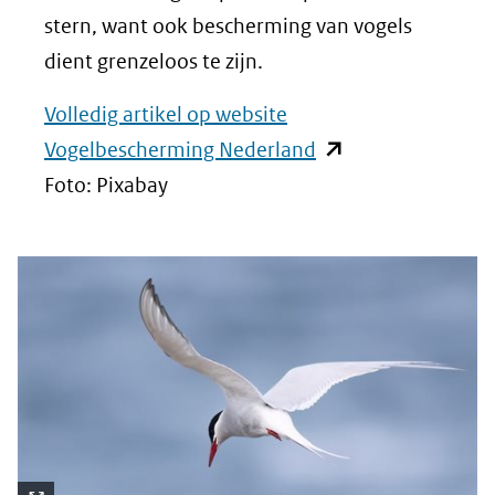
stern, want ook bescherming van vogels
dient grenzeloos te zijn.
Volledig artikel op website
(opent
Vogelbescherming Nederland
in
Foto: Pixabay
nieuw
venster)
(verwijst
naar
een
andere
website)