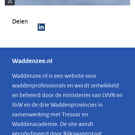
Kli
k
Delen
vo
or
D
ee
e
n
ve
l
Waddenzee.nl
rg
e
ro
n
Waddenzee.nl is een website voor
ti
o
(afbeelding:
ng
waddenprofessionals en wordt ontwikkeld
bird-
p
en beheerd door de ministeries van LVVN en
8041708_1280.jpg)
L
I&W en de drie Waddenprovincies in
i
samenwerking met Tresoar en
n
Waddenacademie. De site wordt
k
gecoördineerd door Rijkswaterstaat.