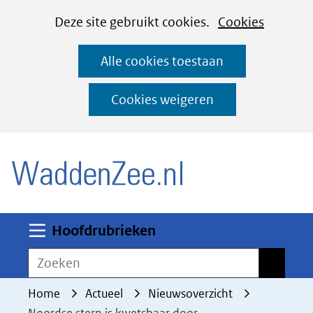
Cookies
Ga
Hier
Deze site gebruikt cookies.
Cookies
instellen
naar
kan
Alle cookies toestaan
de
het
inhoud
gebruik
Cookies weigeren
van
(naar homepage)
cookies
op
deze
website
worden
Uitklappen
Hoofdrubrieken
toegestaan
Zoeken
Zoeken
of
geweigerd.
Home
Actueel
Nieuwsoverzicht