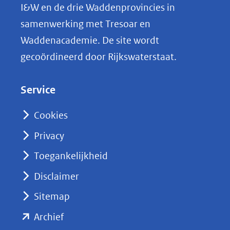
L
I&W en de drie Waddenprovincies in
i
samenwerking met Tresoar en
n
Waddenacademie. De site wordt
k
gecoördineerd door Rijkswaterstaat.
e
d
Service
I
n
Cookies
(opent
Privacy
in
nieuw
Toegankelijkheid
venster)
Disclaimer
(verwijst
Sitemap
naar
(opent
een
Archief