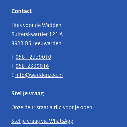
andere
in
website)
nieuw
Contact
venster)
Huis voor de Wadden
(verwijst
Ruiterskwartier 121 A
naar
8911 BS Leeuwarden
een
andere
T
058 - 2339010
website)
T
058-2339016
E
info@waddenzee.nl
Stel je vraag
Onze deur staat altijd voor je open.
(opent
Stel je vraag via WhatsApp