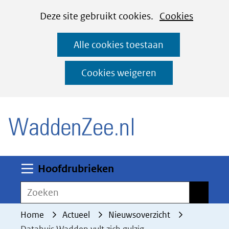
Cookies
Ga
Hier
Deze site gebruikt cookies.
Cookies
instellen
naar
kan
Alle cookies toestaan
de
het
inhoud
gebruik
Cookies weigeren
van
(naar homepage)
cookies
op
deze
website
worden
Uitklappen
Hoofdrubrieken
toegestaan
Zoeken
Zoeken
of
geweigerd.
Home
Actueel
Nieuwsoverzicht