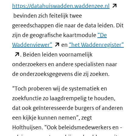
(opent
https://datahuiswadden.waddenzee.nl
in
bevinden zich feitelijk twee
nieuw
gereedschappen die naar de data leiden. Dit
venster)
zijn de geografische kaartmodule
“De
(opent
(verwijst
(ope
Waddenviewer”
en
“het Waddenregister”
in
naar
in
. Beiden leiden voornamelijk
nieuw
een
nieu
onderzoekers en andere specialisten naar
venster)
andere
vens
de onderzoeksgegevens die zij zoeken.
(verwijst
website)
(verw
“Toch proberen wij de systematiek en
naar
naar
zoekfunctie zo laagdrempelig te houden,
een
een
dat ook geïnteresseerde burgers of anderen
andere
ande
een kijkje kunnen nemen”, zegt
website)
webs
Holthuijsen. “Ook beleidsmedewerkers en -