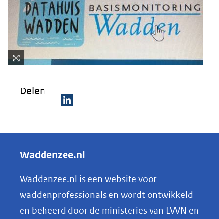
Kli
k
Delen
vo
or
D
ee
e
n
ve
l
Waddenzee.nl
rg
e
ro
n
Waddenzee.nl is een website voor
ti
o
(afbeelding:
ng
waddenprofessionals en wordt ontwikkeld
website_datahuis_3.jpg)
p
en beheerd door de ministeries van LVVN en