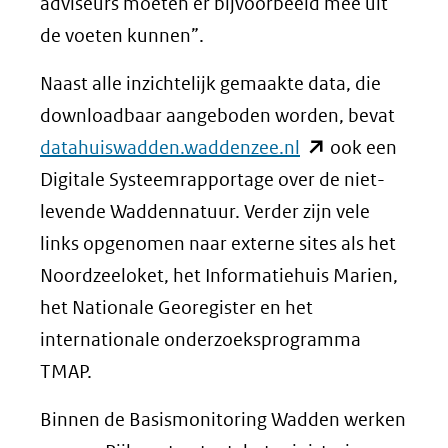
adviseurs moeten er bijvoorbeeld mee uit
de voeten kunnen”.
Naast alle inzichtelijk gemaakte data, die
downloadbaar aangeboden worden, bevat
(opent
datahuiswadden.waddenzee.nl
ook een
in
Digitale Systeemrapportage over de niet-
nieuw
levende Waddennatuur. Verder zijn vele
venster)
links opgenomen naar externe sites als het
(verwijst
Noordzeeloket, het Informatiehuis Marien,
naar
het Nationale Georegister en het
een
internationale onderzoeksprogramma
andere
TMAP.
website)
Binnen de Basismonitoring Wadden werken